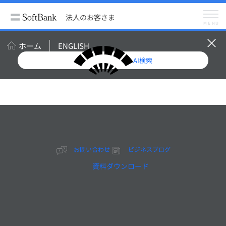
法人のお客さま
サービス
クラウド（SaaS）
法人のお客さま
Zoom
MENU
Zoom Meetings
メニュー
Zoom
ホーム
ENGLISH
Zoom Meetings
Zoom Video Webinar
AI検索
Zoom Video Webinar
Zoom Video Sessions
Zoom Events
Zoom Rooms
Zoom Rooms専用端末
Zoom Phone
セキュリティ
よくあるご質問
お問い合わせ
お問い合わせ
ビジネスブログ
資料ダウンロード