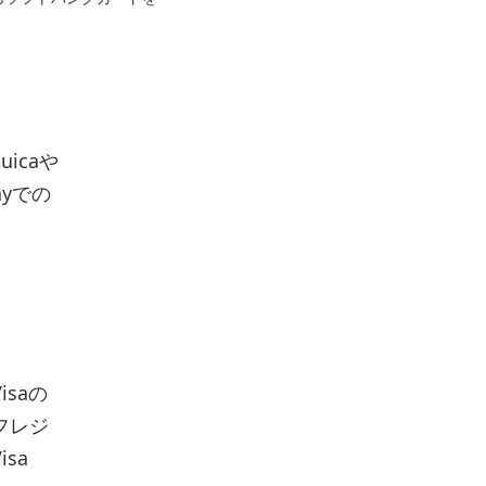
icaや
ayでの
saの
フレジ
sa