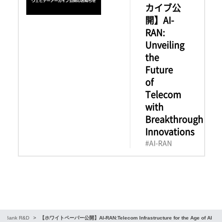
カイブ公
開】AI-
RAN:
Unveiling
the
Future
of
Telecom
with
Breakthrough
Innovations
#AI-RAN
ftBank R&D
【ホワイトペーパー公開】AI-RAN:Telecom Infrastructure for the Age of AI