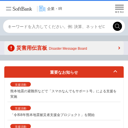
企業・IR
MENU
Conduct
a
Submit
search
災害用伝言板
Disaster Message Board
重要なお知らせ
支援活動
熊本地震の避難所などで「スマホなんでもサポート号」による支援を
実施
支援活動
「令和8年熊本地震被災者支援金プロジェクト」を開始
支援活動