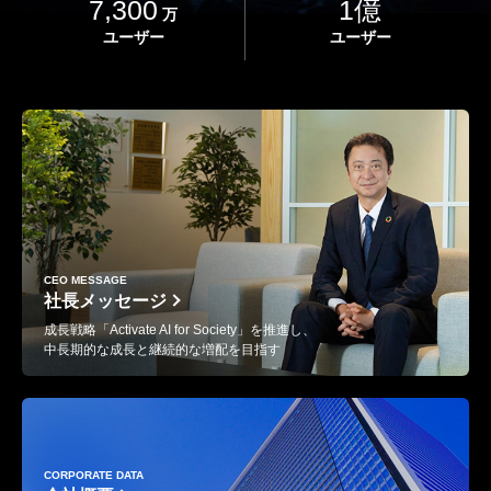
7,300
1億
万
ユーザー
ユーザー
CEO MESSAGE
社長メッセージ
成長戦略「Activate AI for Society」を推進し、
中長期的な成長と継続的な増配を目指す
CORPORATE DATA