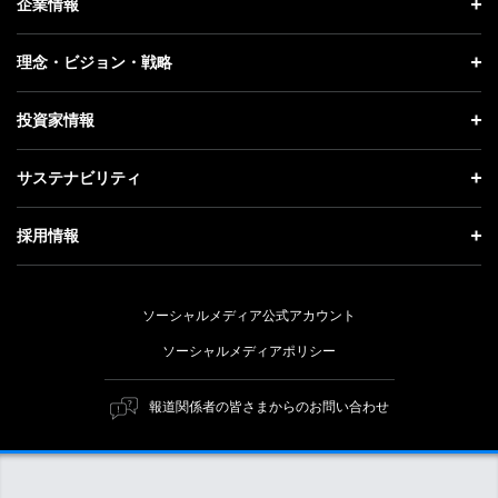
企業情報
プレスリリース
企業情報 トップ
理念・ビジョン・戦略
お知らせ
社長メッセージ
理念・ビジョン・戦略 トップ
投資家情報
更新情報
会社概要
成長戦略「Activate AI for Society」
投資家情報 トップ
記者説明会
サステナビリティ
事業紹介
技術戦略
経営方針
ソフトバンクニュース
サステナビリティ トップ
ガバナンス
採用情報
人材戦略
IRライブラリー
トップメッセージ
社会貢献活動
採用情報 トップ
財務情報
ESG方針・体制
ソーシャルメディア公式アカウント
公開情報
新卒採用
個人投資家の皆さまへ
ソーシャルメディアポリシー
価値創造プロセス
キャリア採用
株式と社債について
マテリアリティ（重要課題）
報道関係者の皆さまからのお問い合わせ
障がい者採用
コーポレート・ガバナンス
ESGの主な取り組み
ソフトバンク クルー採用
IRニュース