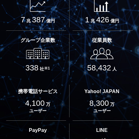
7
387
1
426
兆
億円
兆
億円
グループ企業数
従業員数
338
58,432
※1
社
人
携帯電話サービス
Yahoo! JAPAN
4,100
8,300
万
万
ユーザー
ユーザー
PayPay
LINE