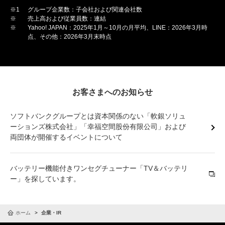
※1
グループ企業数：子会社および関連会社数
※
売上高および従業員数：連結
※
Yahoo! JAPAN：2025年1月～10月の月平均、LINE：2026年3月時
点、その他：2026年3月末時点
お客さまへのお知らせ
ソフトバンクグループとは資本関係のない「軟銀ソリュ
ーションズ株式会社」「幸福空間股份有限公司」および
両団体が開催するイベントについて
バッテリー機能付きワンセグチューナー「TV＆バッテリ
ー」を探しています。
ホーム
企業・IR