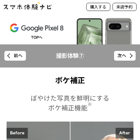
購入する
来店予約
撮影体験⑦
前へ
次へ
ボケ補正
ぼやけた写真を鮮明にする
※
ボケ補正機能
Before
After