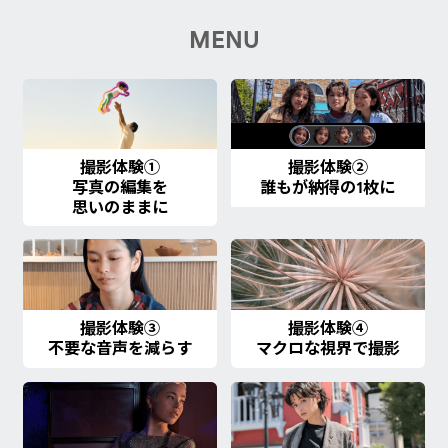
MENU
撮影体験①
撮影体験②
写真の編集を
誰もが納得の1枚に
思いのままに
撮影体験③
撮影体験④
不要な音声を減らす
マクロな視界で撮影