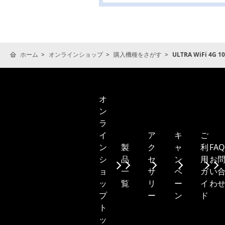
ホーム
オンラインショップ
購入機種をさがす
ULTRA WiFi 4
オ
ン
ラ
ア
キ
ご
イ
製
ク
ャ
利
FA
ン
品
セ
ン
用
お
シ
一
サ
ペ
ガ
い
ョ
覧
リ
ー
イ
わ
ッ
ー
ン
ド
プ
ト
ッ