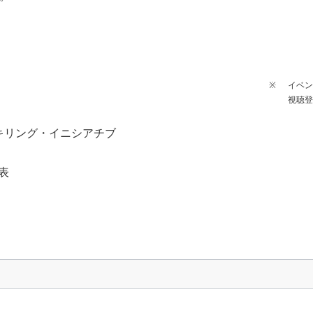
イベ
視聴
キリング・イニシアチブ
代表