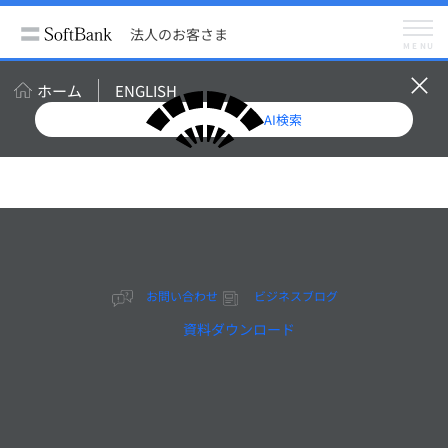
法人のお客さま
ビジネスブログ
国産LLMとは？ データ主権が問われる時代に考える生成AIの新たな選択肢
法人のお客さま
メニュー
MENU
ビジネスブログ
メルマガ登録（無料）
ホーム
ENGLISH
AI検索
国産LLMとは？ データ
主権が問われる時代に考
える生成AIの新たな選択
お問い合わせ
ビジネスブログ
肢
資料ダウンロード
2026年3月16日掲載