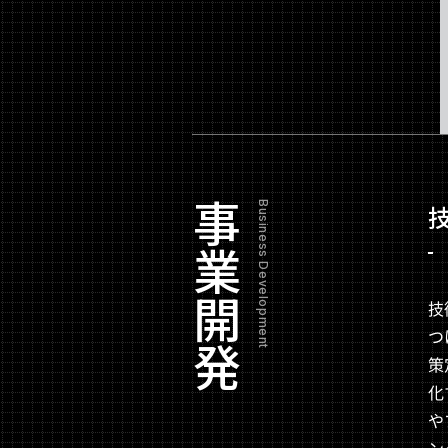
事業開発
Business Development
技
つ
策
化
や