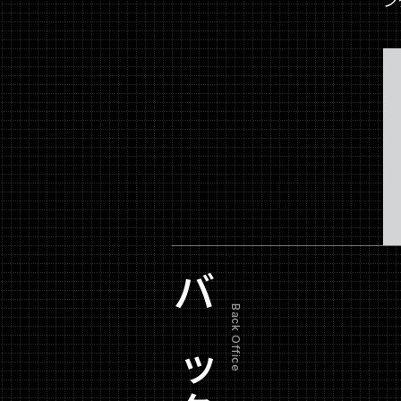
ン
Back Office