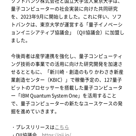
ソフトバンク株式会社と国立大学法人東京大学は、
量子コンピューターの社会実装に向けた共同研究
を、2023年9月に開始しました。これに伴い、ソフ
トバンクは、東京大学が運営する「量子イノベーシ
ョンイニシアティブ協議会」（QII協議会）に加盟し
ました。
今後両者は産学連携を強化し、量子コンピューティ
ング技術の事業での活用に向けた研究開発を加速さ
せるとともに、「新川崎・創造のもり かわさき新産
業創造センター（KBIC）」で稼働予定の、127量子
ビットのプロセッサーを搭載した量子コンピュータ
ー「IBM Quantum System One」を活用すること
で、量子コンピューターの新たなユースケースの発
掘を進めていきます。
・プレスリリースは
こちら
・QII協議会
https://qii.jp/