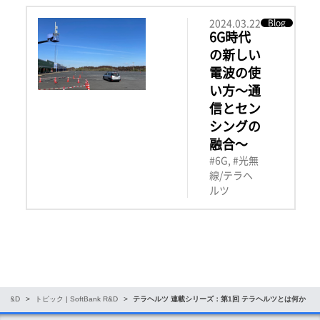
2024.03.22
Blog
6G時代
の新しい
電波の使
い方～通
信とセン
シングの
融合～
#6G, #光無
線/テラヘ
ルツ
nk R&D
トピック | SoftBank R&D
テラヘルツ 連載シリーズ：第1回 テラヘルツとは何か