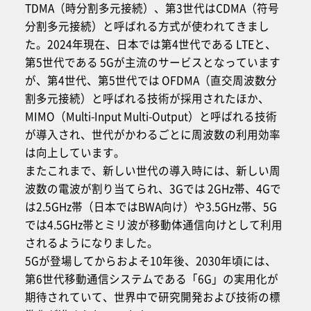
TDMA（時分割多元接続）、第3世代はCDMA（符号
分割多元接続）と呼ばれる方式が使われてきまし
た。2024年現在、日本では第4世代である LTEと、
第5世代である 5Gが主流のサービスとなっています
が、第4世代、第5世代では OFDMA（直交周波数分
割多元接続）と呼ばれる技術が採用されたほか、
MIMO（Multi-Input Multi-Output）と呼ばれる技術
が導入され、世代がかわるごとに周波数の利用効率
は向上しています。
またこれまで、新しい世代の導入時には、新しい周
波数の電波が割り当てられ、3Gでは 2GHz帯、4Gで
は2.5GHz帯（日本ではBWA向け）や3.5GHz帯、5G
では4.5GHz帯とミリ波が移動体通信向けとして利用
されるようになりました。
5Gが登場してからおよそ10年後、2030年頃には、
第6世代移動通信システムである「6G」の実用化が
期待されていて、世界中で研究開発および技術の標