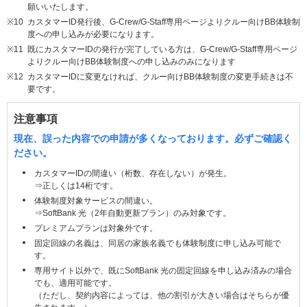
願いいたします。
※10
カスタマーID発行後、G-Crew/G-Staff専用ページよりクルー向けBB体験制
度への申し込みが必要になります。
※11
既にカスタマーIDの発行が完了している方は、G-Crew/G-Staff専用ページ
よりクルー向けBB体験制度への申し込みのみになります
※12
カスタマーIDに変更なければ、クルー向けBB体験制度の変更手続きは不
要です。
注意事項
現在、誤った内容での申請が多くなっております。必ずご確認く
ださい。
カスタマーIDの間違い（桁数、存在しない）が発生。
⇒正しくは14桁です。
体験制度対象サービスの間違い。
⇒SoftBank 光（2年自動更新プラン）のみ対象です。
プレミアムプランは対象外です。
固定回線の名義は、同居の家族名義でも体験制度に申し込み可能で
す。
専用サイト以外で、既にSoftBank 光の固定回線を申し込み済みの場合
でも、適用可能です。
（ただし、契約内容によっては、他の割引が大きい場合はそちらが優