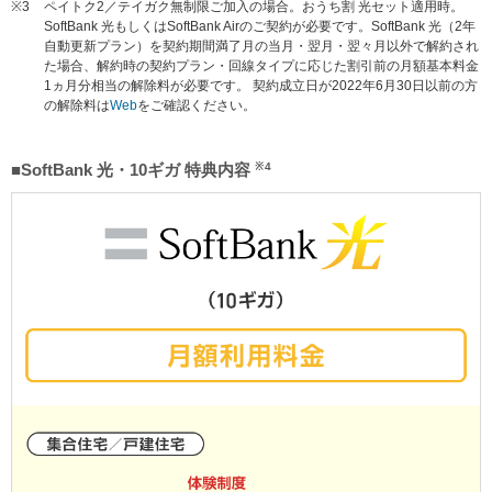
※3
ペイトク2／テイガク無制限ご加入の場合。おうち割 光セット適用時。
SoftBank 光もしくはSoftBank Airのご契約が必要です。SoftBank 光（2年
自動更新プラン）を契約期間満了月の当月・翌月・翌々月以外で解約され
た場合、解約時の契約プラン・回線タイプに応じた割引前の月額基本料金
1ヵ月分相当の解除料が必要です。 契約成立日が2022年6月30日以前の方
の解除料は
Web
をご確認ください。
■SoftBank 光・10ギガ 特典内容
※4