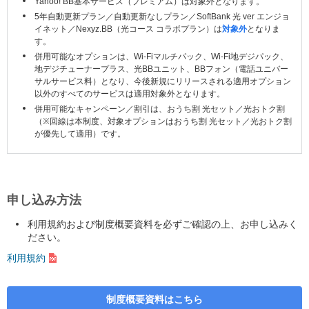
Yahoo! BB基本サービス（プレミアム）は対象外となります。
5年自動更新プラン／自動更新なしプラン／SoftBank 光 ver エンジョ
イネット／Nexyz.BB（光コース コラボプラン）は
対象外
となりま
す。
併用可能なオプションは、Wi-Fiマルチパック、Wi-Fi地デジパック、
地デジチューナープラス、光BBユニット、BBフォン（電話ユニバー
サルサービス料）となり、今後新規にリリースされる適用オプション
以外のすべてのサービスは適用対象外となります。
併用可能なキャンペーン／割引は、おうち割 光セット／光おトク割
（※回線は本制度、対象オプションはおうち割 光セット／光おトク割
が優先して適用）です。
申し込み方法
利用規約および制度概要資料を必ずご確認の上、お申し込みく
ださい。
利用規約
制度概要資料はこちら