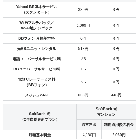
Yahoo! BB基本サービス
330円
0円
（スタンダード）
Wi-Fiマルチパック／
1,089円
0円
Wi-Fi地デジパック
BBフォン 月額基本料
0円
0円
光BBユニットレンタル
513円
0円
電話ユニバーサルサービス料
※6
0円
BBユニバーサルサービス料
※6
0円
電話リレーサービス料
※6
0円
（BBフォン）
メッシュWi-Fi
880円
440円
SoftBank 光
SoftBank 光
マンション
（2年自動更新プラン）
通常料金
制度適用後の料金
月額基本料金
4,180円
3,080円