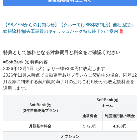
制度概要資料はこちら
【SB／YMからのお知らせ】【クルー向けBB体験制度】他社固定回
線解除料/撤去工事費のキャッシュバック特典終了のご案内
特典として無料となる対象費目と料金をご確認ください
■SoftBank 光 特典内容
2026年12月1日（火）より一律+330円に改定します。
2026年11月末時点で自動更新ありプランをご契約中の場合、同年12
月以降に到来する契約期間満了月の翌月ご利用分から改定後料金を
適用します。
SoftBank 光
SoftBank 光
ホーム
（2年自動更新プラン）
通常料金
制度適用後の料金
月額基本料金
5,720円
4,180円
オプション