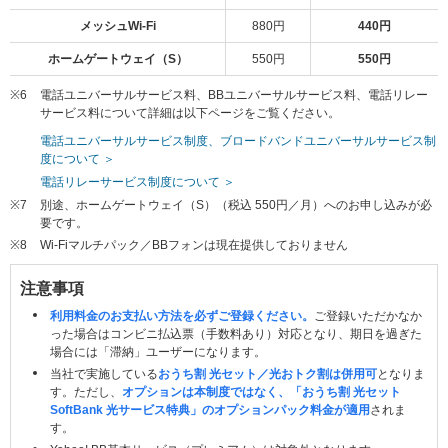
メッシュWi-Fi
880円
440円
ホームゲートウェイ（S）
550円
550円
※6
電話ユニバーサルサービス料、BBユニバーサルサービス料、電話リレー
サービス料について詳細は以下ページをご覧ください。
電話ユニバーサルサービス制度、ブロードバンドユニバーサルサービス制
度について ＞
電話リレーサービス制度について ＞
※7
別途、ホームゲートウェイ（S）（税込 550円／月）へのお申し込みが必
要です。
※8
Wi-Fiマルチパック／BBフォンは現在提供しておりません
注意事項
利用料金のお支払い方法を必ずご登録ください。
ご登録いただかなか
った場合はコンビニ払込票（手数料あり）対応となり、期日を過ぎた
場合には「滞納」ユーザーになります。
当社で実施している
おうち割 光セット／光おトク割は併用可
となりま
す。ただし、
オプションは本制度ではなく、「おうち割 光セット
SoftBank 光サービス特典」のオプションパック料金が適用
されま
す。