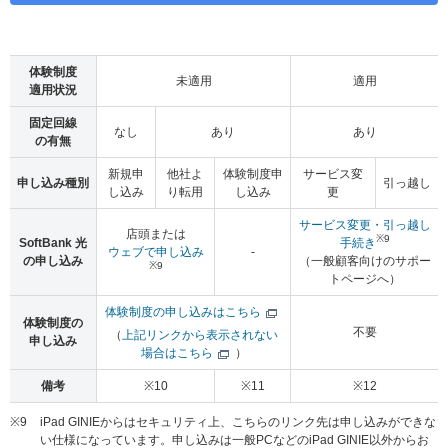
体験制度
未適用
適用
適用状況
固定回線
なし
あり
あり
の有無
新規申
他社よ
体験制度申
サービス変
申し込み種別
引っ越し
し込み
り転用
し込み
更
サービス変更・引っ越し
店頭または
※9
SoftBank 光
手続き
ウェブで申し込み
-
の申し込み
（一般顧客向けのサポー
※9
トページへ）
体験制度の申し込みはこちら
体験制度の
不要
（
上記リンクから表示されない
申し込み
場合はこちら
）
備考
※10
※11
※12
※9
iPad GINIEからはセキュリティ上、こちらのリンク先は申し込みができな
い仕様になっています。申し込みは一般PCなどのiPad GINIE以外からお