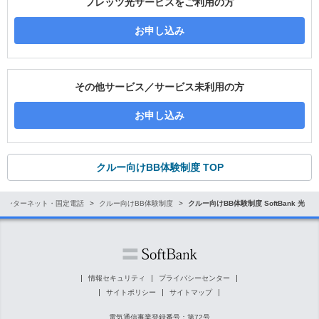
フレッツ光サービスをご利用の方
お申し込み
その他サービス／サービス未利用の方
お申し込み
クルー向けBB体験制度 TOP
インターネット・固定電話
クルー向けBB体験制度
クルー向けBB体験制度 SoftBank 光
情報セキュリティ
プライバシーセンター
サイトポリシー
サイトマップ
電気通信事業登録番号：第72号