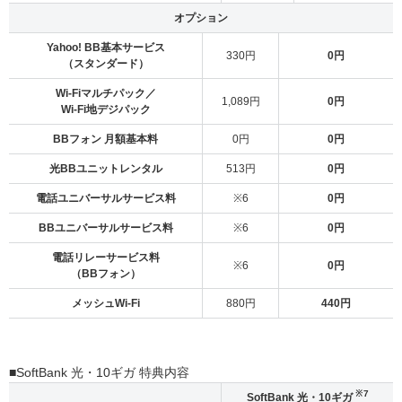
オプション
Yahoo! BB基本サービス
330円
0円
（スタンダード）
Wi-Fiマルチパック／
1,089円
0円
Wi-Fi地デジパック
BBフォン 月額基本料
0円
0円
光BBユニットレンタル
513円
0円
電話ユニバーサルサービス料
※6
0円
BBユニバーサルサービス料
※6
0円
電話リレーサービス料
※6
0円
（BBフォン）
メッシュWi-Fi
880円
440円
■SoftBank 光・10ギガ 特典内容
※7
SoftBank 光・10ギガ