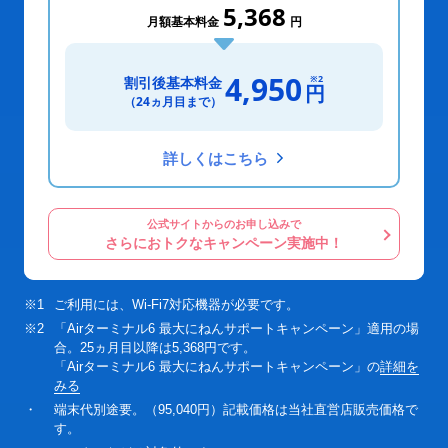
5,368
月額基本料金
円
4,950
※2
割引後基本料金
円
（24ヵ月目まで）
詳しくはこちら
公式サイトからのお申し込みで
さらにおトクなキャンペーン実施中！
※1
ご利用には、Wi-Fi7対応機器が必要です。
※2
「Airターミナル6 最大にねんサポートキャンペーン」適用の場
合。25ヵ月目以降は5,368円です。
「Airターミナル6 最大にねんサポートキャンペーン」の
詳細を
みる
・
端末代別途要。（95,040円）記載価格は当社直営店販売価格で
す。