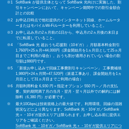
※1
SoftBank が提供主体となって SoftBank 光向けに実施した、割
引キャンペーンにおいて、キャンペーン期間中での割引金額合
計との比較
※2
お申込日時点で他社提供のインターネット回線、ホームルータ
ーまたはモバイルWi-Fiルーターを利用していること。
※3
お申し込み月の2ヵ月前の1日から、申込月の2ヵ月後の末日ま
でに転居していること。
※4
「SoftBank 光 超おうち応援割（10ギガ）」月額基本料金割引
1,760円×25ヵ月=44,000円（課金開始月を1ヵ月目として25ヵ月
目までご利用の場合）。おうち割が適用されていない場合の割
引額は880円です。
※5
「新規お申し込みで回線工事費割引キャンペーン」 工事費補填
1,980円×24ヵ月間=47,520円（派遣工事あり、課金開始月を1ヵ
月目として31ヵ月目までご利用の場合）
※6
月額利用料金 6,930 円＋指定オプション 550 円～／月の支払
要。契約期間満了月の当月・翌月・翌々月以外での解約には解
除料（6,380 円）が必要です。
※
最大10Gbpsは技術規格上の最大値です。利用環境、回線の混雑
状況などにより異なります。SoftBank 光・10ギガ／SoftBank
光＋・10ギガ提供エリアは限られます。お申し込み前に提供エ
リアをご確認ください。
SoftBank 光 ・10ギガ／SoftBank 光＋・10ギガ提供エリアにつ