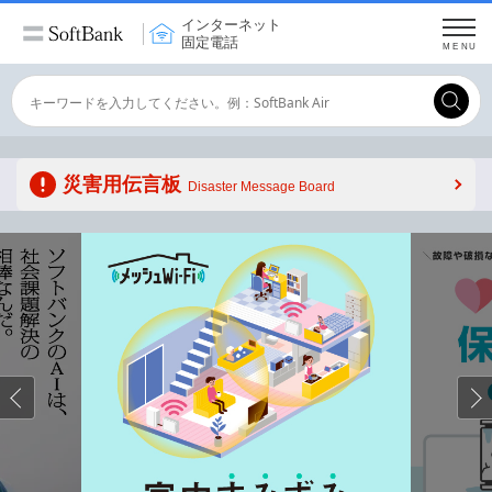
インターネット
固定電話
MENU
Conduct
a
Submit
search
災害用伝言板
Disaster Message Board
Previous