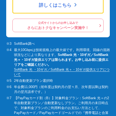
詳しくはこちら
公式サイトからのお申し込みで
さらにおトクなキャンペーン実施中！
※3
SoftBank調べ
※4
最大10Gbpsは技術規格上の最大値です。利用環境、回線の混雑
状況などにより異なります。
SoftBank 光・10ギガ／SoftBank
光＋・10ギガ提供エリアは限られます。お申し込み前に提供エ
リアをご確認ください。
SoftBank 光 ・10ギガ／SoftBank 光＋・10ギガ提供エリアにつ
いて
※5
2年自動更新プラン選択時
※6
年会費11,000円（初年度は契約月の翌々月、次年度以降は契約
月の翌月請求です。）
※7
【PayPayカード割（B）】対象料金プラン：SoftBank 光＋の2
年自動更新プラン／自動更新なしプラン。ご利用月の末日時点
で、対象料金プランのご利用料金のお支払い方法として、
PayPayカード／PayPayカードゴールドでの『携帯電話と合算