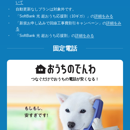
いて
・
自動更新なしプランは対象外です。
・
「SoftBank 光 超おうち応援割（10ギガ）」の
詳細をみる
・
「新規お申し込みで回線工事費割引キャンペーン」の
詳細をみ
る
・
「SoftBank 光 超おうち応援割」の
詳細をみる
固定電話
つなぐだけでおうちの電話が安くなる！