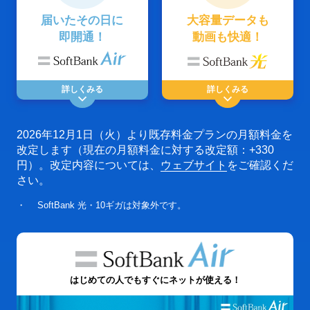
届いたその日に
大容量データも
即開通！
動画も快適！
詳しくみる
詳しくみる
2026年12月1日（火）より既存料金プランの月額料金を
改定します（現在の月額料金に対する改定額：+330
円）。改定内容については、
ウェブサイト
をご確認くだ
さい。
・
SoftBank 光・10ギガは対象外です。
はじめての人でもすぐにネットが使える！