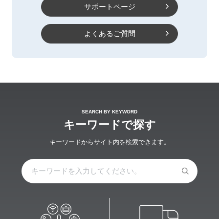
サポートページ
よくあるご質問
しコース
SoftBank Air おうちのでんわセット割
あんし
一覧をみる
SEARCH BY KEYWORD
キーワードで探す
キーワードからサイト内を検索できます。