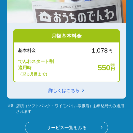
月額基本料金
1,078
基本料金
円
でんわスタート割
※8
550
適用時
円
（12ヵ月目まで）
詳しくはこちら
※8
店頭（ソフトバンク・ワイモバイル取扱店）お申込時のみ適用
されます
サービス一覧をみる