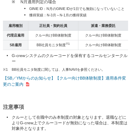
※
N月適用判定の場合
GINIE ID：N月のGINIE IDが1日でも無効になっていないこと
獲得実績：N-3月～N-1月の獲得実績
雇用種別
正社員・契約社員
派遣・業務委託
代理店雇用
クルー向けBB体験制度
クルー向けBB体験制度
※1
SB雇用
BB社員モニタ制度
クルー向けBB体験制度
G-crewシステムのクルーコードを保有するコールセンタークル
ー
※1
BB社員モニタ制度に関しては、人事NAVIを参照ください。
【SB／YMからのお知らせ】【クルー向けBB体験制度】適用条件変
更のご案内
注意事項
クルーとして在職中のみ本制度の対象となります。退職などに
よりG-crew上でクルーコードが無効になった場合は、本制度は
対象外となります。