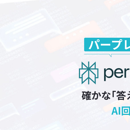
パープ
確かな｢答
AI