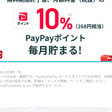
は2,950円／月
 ポイントは出金・譲渡不可。PayPay/PayPay カード公式ストアでも利用可。
払い方法の設定が必要。詳細は「エンタメ特典」ページをご確認ください。
y ProはPerplexity AI, Inc.が提供するサービス。