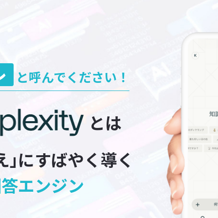
レ
と呼んでください！
とは
え｣にすばやく導く
回答エンジン