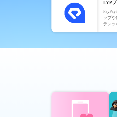
LYP
PayP
ップや
テンツ