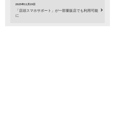
2025年11月19日
「店頭スマホサポート」が一部量販店でも利用可能
に
一覧をみる
表示価格は特に断りがない限り税込です。
消費税の計算上、請求金額と異なる場合があります。
ホーム
店舗を探す
店舗を探す トップ
ご来店の前