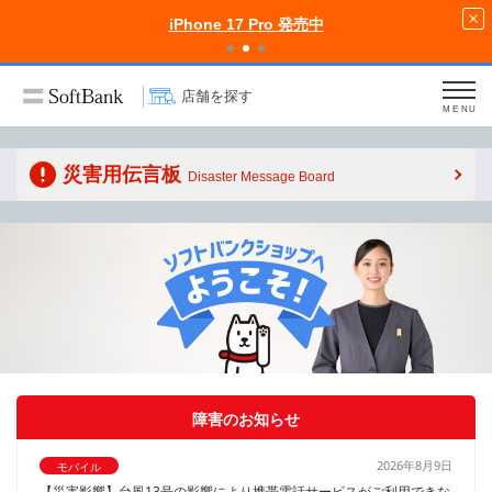
iPhone 17 Pro 発売中
店舗を探す
MENU
災害用伝言板
Disaster Message Board
障害のお知らせ
2026年8月9日
モバイル
【災害影響】台風13号の影響により携帯電話サービスがご利用できな