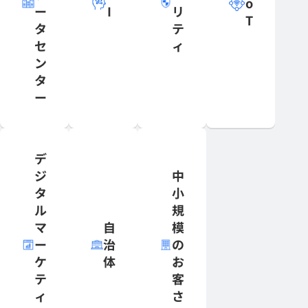
o
ー
I
リ
T
タ
テ
セ
ィ
ン
タ
ー
デ
ジ
中
タ
小
ル
規
マ
自
模
ー
治
の
ケ
体
お
テ
客
ィ
さ