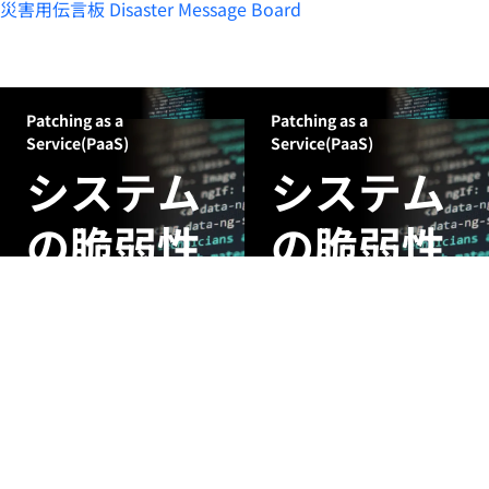
災害用伝言板
Disaster Message Board
Patching as a
Patching as a
Service(PaaS)
Service(PaaS)
システム
システム
の脆弱性
の脆弱性
被害を受
被害を受
ける前に
ける前に
修正を
修正を
AIがリスクを分析し、対応
AIがリスクを分析し、対応
の優先順位付けからパッチ
の優先順位付けから