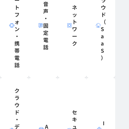
ー
ラ
音
ト
ネ
ウ
声
フ
ッ
ド
・
ォ
ト
（
固
ン
ワ
S
定
・
ー
a
電
携
ク
a
話
帯
S
電
）
話
ク
ラ
ウ
ド
セ
・
キ
I
デ
A
ュ