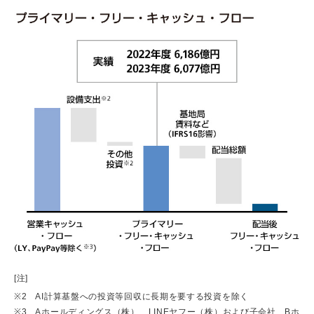
[注]
※2
AI計算基盤への投資等回収に長期を要する投資を除く
※3
Aホールディングス（株）、LINEヤフー（株）および子会社、Bホ