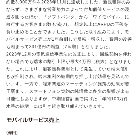
約数3,000万件を2023年11月に達成しました。新規獲得のみ
ならず、さまざまな営業努力によって付加価値サービスの浸
透を図ったほか、「ソフトバンク」から「ワイモバイル」に
移行するお客さまの数も減少し、想定以上にARPUの下落を
食い止めることができました。こうした取り組みにより、モ
バイルサービス売上が1年前倒しで反転・増収し、費用の改善
も相まって331億円の増益（7％増）となりました。
2023年12月の電気通信事業法の改正により、回線契約を伴わ
ない場合でも端末の割引上限が最大4万円（税抜）となりまし
た。これにより、顧客獲得費用として発生していた端末値引
きが抑制され、端末粗利の短期的な押し上げ効果を見込んで
います。一方で、端末関連のマーケティング施策の効果が若
干弱まり、スマートフォン契約の純増数に多少の影響が出る
可能性もありますが、中期経営計画で掲げた「年間100万件
水準の純増」には引き続き取り組んでいきます。