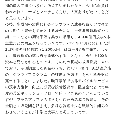
期の借入で賄うべきだと考えていましたから、今回の融資は
われわれのニーズとマッチしており、大変ありがたいことだ
と思っています。
今後、生成AIや次世代社会インフラへの成長投資などで多額
の長期性の資金を必要とする場合には、社債型種類株式や長
期ローンなどの調達手段を柔軟に活用し、4,000億円規模の株
主還元との両立を行っていきます。2023年11月に発行した第
1回社債型種類株式（1,200億円）はコールが5年先で、しか
も、普通株式の議決権を希薄化することなく、会計上100％
資本と見なされるものです。そのため長期の成長投資に向い
ており、今回調達した資金のうち、約1,100億円（経済産業省
の「クラウドプログラム」の補助金考慮後）をAI計算基盤に
充当することにしました。既存事業であるモバイルサービス
の競争力維持・向上に必要な設備投資や、配当金などは毎年
度の営業キャッシュ・フローで賄うべきものだと考えていま
すが、プラスアルファの収入を生むための成長投資は、その
金額と回収期間を踏まえ、多様な調達手法を戦略的に組み合
わせていくことが非常に大事だと考えています。