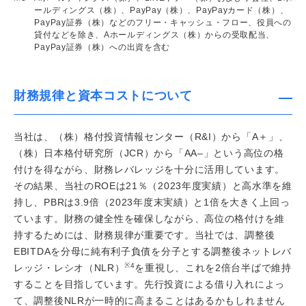
ールディングス（株）、PayPay（株）、PayPayカード（株）、
PayPay証券（株）などのフリー・キャッシュ・フロー、役員への
貸付などを除き、Aホールディングス（株）からの受取配当、
Pay
Pay証券（株）への出資を含む
財務規律と資本コストについて
当社は、（株）格付投資情報センター（R&I）から「A＋」、
（株）日本格付研究所（JCR）から「AA–」という高位の格
付けを得ながら、財務レバレッジを十分に活用しています。
その結果、当社のROEは21％（2023年度実績）と高水準を維
持し、PBRは3.9倍（2023年度末実績）と1倍を大きく上回っ
ています。財務の健全性を確保しながら、高位の格付けを維
持するためには、財務規律が重要です。当社では、調整後
EBITDAを分母に純有利子負債を分子とする調整後ネットレバ
※4
レッジ・レシオ（NLR）
を重視し、これを2倍台半ばで維持
することを目指しています。先行投資による借り入れによっ
て、調整後NLRが一時的に高まることはあるかもしれません