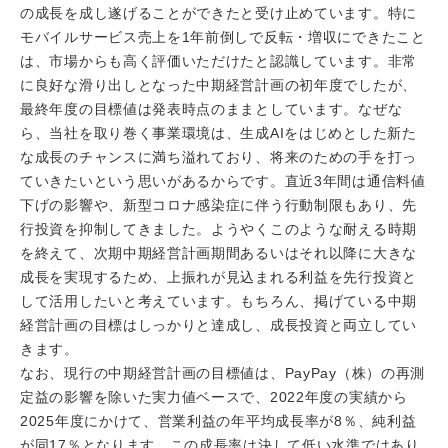
の成長を成し遂げることができたと受け止めています。特に
モバイルサービス売上を1年前倒しで反転・増収にできたこと
は、市場からも高く評価いただけたと認識しています。非常
に良好な滑り出しとなった中期経営計画の初年度でしたが、
最終年度の目標値は発表時点のままとしています。なぜな
ら、当社を取り巻く事業環境は、生成AIをはじめとした新た
な成長のチャンスに満ち溢れており、将来のための手を打っ
ていきたいという思いがあるからです。直近3年間は通信料値
下げの影響や、新型コロナ感染症に伴う行動制限もあり、先
行投資を抑制してきました。ようやくこのような耐える時期
を終えて、次期中期経営計画期間あるいはそれ以降に大きな
成長を実現するため、上振れが見込まれる利益を先行投資と
して活用したいと考えています。もちろん、掲げている中期
経営計画の目標はしっかりと達成し、成長投資と両立してい
きます。
なお、現行の中期経営計画の目標値は、PayPay（株）の再測
定益の影響を除いた実力値ベースで、2022年度の実績から
2025年度にかけて、営業利益の年平均成長率が8％、純利益
が同17％となります。この成長率は決して低い水準ではあり