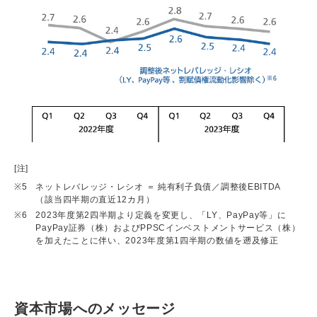
[注]
※5
ネットレバレッジ・レシオ ＝ 純有利子負債／調整後EBITDA
（該当四半期の直近12カ月）
※6
2023年度第2四半期より定義を変更し、「LY、PayPay等」に
Pa
yPay証券（株）およびPPSCインベストメントサービス（株）
を
加えたことに伴い、2023年度第1四半期の数値を遡及修正
資本市場へのメッセージ