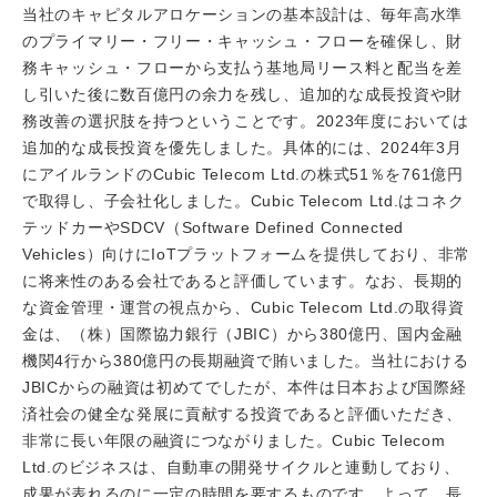
当社のキャピタルアロケーションの基本設計は、毎年高水準
のプライマリー・フリー・キャッシュ・フローを確保し、財
務キャッシュ・フローから支払う基地局リース料と配当を差
し引いた後に数百億円の余力を残し、追加的な成長投資や財
務改善の選択肢を持つということです。2023年度においては
追加的な成長投資を優先しました。具体的には、2024年3月
にアイルランドのCubic Telecom Ltd.の株式51％を761億円
で取得し、子会社化しました。Cubic Telecom Ltd.はコネク
テッドカーやSDCV（Software Defined Connected
Vehicles）向けにIoTプラットフォームを提供しており、非常
に将来性のある会社であると評価しています。なお、長期的
な資金管理・運営の視点から、Cubic Telecom Ltd.の取得資
金は、（株）国際協力銀行（JBIC）から380億円、国内金融
機関4行から380億円の長期融資で賄いました。当社における
JBICからの融資は初めてでしたが、本件は日本および国際経
済社会の健全な発展に貢献する投資であると評価いただき、
非常に長い年限の融資につながりました。Cubic Telecom
Ltd.のビジネスは、自動車の開発サイクルと連動しており、
成果が表れるのに一定の時間を要するものです。よって、長