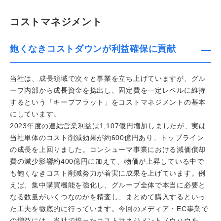
コストマネジメント
飽くなきコストダウンが利益確保に貢献
当社は、成長領域で次々と事業を立ち上げていますが、グル
ープ内部から成長資金を捻出し、固定費を一定レベルに維持
するという「キープフラット」をコストマネジメントの基本
にしています。
2023年度の連結営業利益は1,107億円増加しましたが、実は
当社単体のコスト削減効果が約600億円あり、トップライン
の成長を上回りました。コンシューマ事業における減価償却
費の減少影響約400億円に加えて、物価が上昇している中で
も飽くなきコスト削減努力が着実に成果を上げています。例
えば、集中購買機能を強化し、グループ全体で本当に必要と
なる数量がいくつなのかを精査し、まとめて購入するといっ
た工夫を徹底的に行っています。今回のメディア・EC事業で
の増益には、当社で培ったコストマネジメントノウハウを