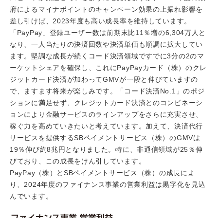
府によるマイナポイントのキャンペーン効果の上振れ影響を
差し引けば、2023年度も高い成長率を維持しています。
「PayPay」登録ユーザー数は前期末比11％増の6,304万人と
なり、一人当たりの決済回数や決済単価も順調に拡大してい
ます。堅調な成長が続くコード決済領域ですでに3分の2のマ
ーケットシェアを確保し、これにPayPayカード（株）のクレ
ジットカード決済が加わってGMVが一段と伸びていますの
で、ますます将来が楽しみです。「コード決済No.1」のポジ
ションに満足せず、クレジットカード決済とのコンビネーシ
ョンにより金融サービスのラインアップをさらに充実させ、
稼ぐ力を高めていきたいと考えています。加えて、決済代行
サービスを提供するSBペイメントサービス（株）のGMVは
19％伸び約8兆円となりました。特に、非通信領域が25％伸
びており、この成長をけん引しています。
PayPay（株）とSBペイメントサービス（株）の成長によ
り、2024年度のファイナンス事業の営業利益は黒字化を見込
んでいます。