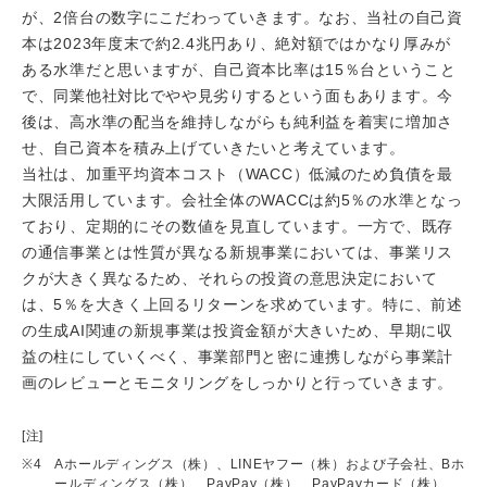
が、2倍台の数字にこだわっていきます。なお、当社の自己資
本は2023年度末で約2.4兆円あり、絶対額ではかなり厚みが
ある水準だと思いますが、自己資本比率は15％台ということ
で、同業他社対比でやや見劣りするという面もあります。今
後は、高水準の配当を維持しながらも純利益を着実に増加さ
せ、自己資本を積み上げていきたいと考えています。
当社は、加重平均資本コスト（WACC）低減のため負債を最
大限活用しています。会社全体のWACCは約5％の水準となっ
ており、定期的にその数値を見直しています。一方で、既存
の通信事業とは性質が異なる新規事業においては、事業リス
クが大きく異なるため、それらの投資の意思決定において
は、5％を大きく上回るリターンを求めています。特に、前述
の生成AI関連の新規事業は投資金額が大きいため、早期に収
益の柱にしていくべく、事業部門と密に連携しながら事業計
画のレビューとモニタリングをしっかりと行っていきます。
[注]
※4
Aホールディングス（株）、LINEヤフー（株）および子会社、Bホ
ールディングス（株）、PayPay（株）、PayPayカード（株）、