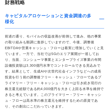
財務戦略
キャピタルアロケーションと資金調達の多
様化
前述の通り、モバイルの収益改善が前倒しで進み、他の事業
の取り組みも順調に進捗していますので、今後、調整後
EBITDAや営業キャッシュ・フローは着実に増加していくと見
ています。一方で、当社では5Gのエリア展開が一巡してお
り、当面、コンシューマ事業とエンタープライズ事業の年間
設備投資額は3,300億円水準でコントロールできる見込みで
す。結果として、生成AIや次世代社会インフラなどへの成長
投資を行う前の調整後フリー・キャッシュ・フローであるプ
ライマリー・フリー・キャッシュ・フローは引き続き現行の
株主還元総額である約4,000億円を大きく上回る水準を維持で
きると考えています。このプライマリー・フリー・キャッシ
ュ・フローは高水準の株主還元を維持するための原資であ
り、その創出にこだわっていきます。