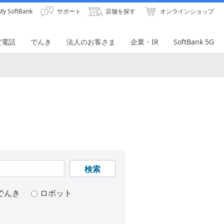
My SoftBank
サポート
店舗を探す
オンラインショップ
定電話
でんき
法人のお客さま
企業・IR
SoftBank 5G
検索
でんき
ロボット