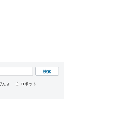
検索
でんき
ロボット