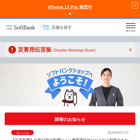
iPhone 17 Pro 発売中
店舗を探す
MENU
災害用伝言板
Disaster Message Board
障害のお知らせ
2026年8月7日
モバイル
【災害影響】台風13号の影響により携帯電話サービスがご利用できな