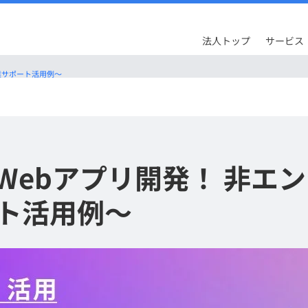
法人トップ
サービス
営業サポート活用例～
分でWebアプリ開発！ 非
ト活用例～