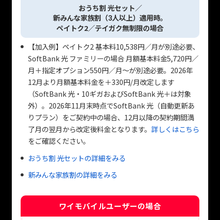
おうち割 光セット／
新みんな家族割（
人以上）適用時。
3
ペイトク2／テイガク無制限の場合
【加入例】ペイトク2 基本料10,538円／月が別途必要、
SoftBank 光 ファミリーの場合 月額基本料金5,720円／
月＋指定オプション550円／月～が別途必要。2026年
12月より月額基本料金を＋330円/月改定します
（SoftBank 光・10ギガおよびSoftBank 光＋は対象
外）。2026年11月末時点でSoftBank 光（自動更新あ
りプラン）をご契約中の場合、12月以降の契約期間満
了月の翌月から改定後料金となります。
詳しくはこちら
をご確認ください。
おうち割 光セットの詳細をみる
新みんな家族割の詳細をみる
ワイモバイルユーザーの場合