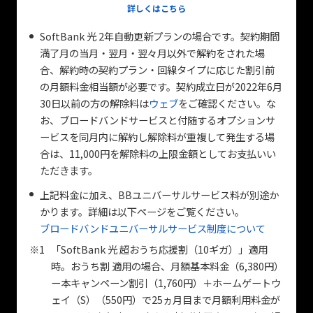
詳しくはこちら
SoftBank 光 2年自動更新プランの場合です。契約期間
満了月の当月・翌月・翌々月以外で解約をされた場
合、解約時の契約プラン・回線タイプに応じた割引前
の月額料金相当額が必要です。契約成立日が2022年6月
30日以前の方の解除料は
ウェブ
をご確認ください。な
お、ブロードバンドサービスと付随するオプションサ
ービスを同月内に解約し解除料が重複して発生する場
合は、11,000円を解除料の上限金額としてお支払いい
ただきます。
上記料金に加え、BBユニバーサルサービス料が別途か
かります。詳細は以下ページをご覧ください。
ブロードバンドユニバーサルサービス制度について
※1
「SoftBank 光 超おうち応援割（10ギガ）」適用
時。おうち割 適用の場合、月額基本料金（6,380円）
ー本キャンペーン割引（1,760円）＋ホームゲートウ
ェイ（S）（550円）で25ヵ月目まで月額利用料金が