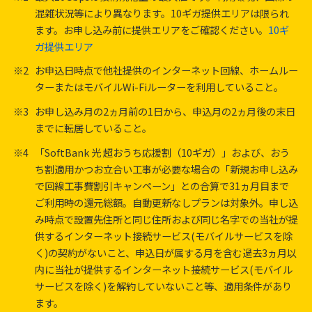
混雑状況等により異なります。10ギガ提供エリアは限られ
ます。お申し込み前に提供エリアをご確認ください。
10ギ
ガ提供エリア
※2
お申込日時点で他社提供のインターネット回線、ホームルー
ターまたはモバイルWi-Fiルーターを利用していること。
※3
お申し込み月の2ヵ月前の1日から、申込月の2ヵ月後の末日
までに転居していること。
※4
「SoftBank 光 超おうち応援割（10ギガ）」および、おう
ち割適用かつお立合い工事が必要な場合の「新規お申し込み
で回線工事費割引キャンペーン」との合算で31ヵ月目まで
ご利用時の還元総額。自動更新なしプランは対象外。申し込
み時点で設置先住所と同じ住所および同じ名字での当社が提
供するインターネット接続サービス(モバイルサービスを除
く)の契約がないこと、申込日が属する月を含む過去3ヵ月以
内に当社が提供するインターネット接続サービス(モバイル
サービスを除く)を解約していないこと等、適用条件があり
ます。