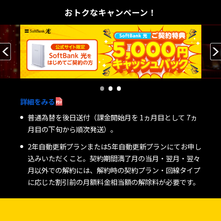
おトクなキャンペーン！
詳細をみる
※1 他社Netflixパッケージサービスをご契約の方は、他社
SoftBankあんしん乗り換えキャンペーン適用時
普通為替を後日送付（課⾦開始月を 1ヵ月目として 7ヵ
Netflixパッケージサービスを解約する必要があります。
月目の下旬から順次発送）。
キャッシュバックの対象は他社サービス解約時に発生す
※2 プレミアム:330円、スタンダード:110円、広告つきス
る契約解除料金・撤去費用・ホームルーターおよびモバ
2年自動更新プランまたは5年自動更新プランにてお申し
タンダード:80円になります。
イルWi-Fiルーターにてインターネットに接続するため
込みいただくこと。契約期間満了月の当月・翌月・翌々
に必要な接続機器（以下「端末」といいます）を購入し
月以外での解約には、解約時の契約プラン・回線タイプ
た場合の残債です。
に応じた割引前の月額料金相当額の解除料が必要です。
キャッシュバック金額は合計で最大10万円となります。
ただし、モバイルWi-Fiルーター端末代金の残債に対す