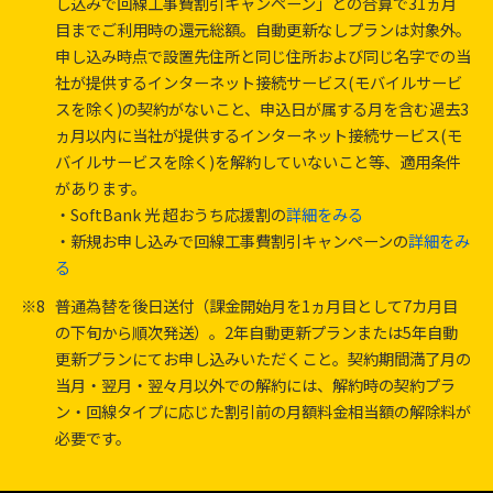
し込みで回線工事費割引キャンペーン」との合算で31ヵ月
目までご利用時の還元総額。自動更新なしプランは対象外。
申し込み時点で設置先住所と同じ住所および同じ名字での当
社が提供するインターネット接続サービス(モバイルサービ
スを除く)の契約がないこと、申込日が属する月を含む過去3
ヵ月以内に当社が提供するインターネット接続サービス(モ
バイルサービスを除く)を解約していないこと等、適用条件
があります。
・SoftBank 光 超おうち応援割の
詳細をみる
・新規お申し込みで回線工事費割引キャンペーンの
詳細をみ
る
※8
普通為替を後日送付（課金開始月を1ヵ月目として7カ月目
の下旬から順次発送）。2年自動更新プランまたは5年自動
更新プランにてお申し込みいただくこと。契約期間満了月の
当月・翌月・翌々月以外での解約には、解約時の契約プラ
ン・回線タイプに応じた割引前の月額料金相当額の解除料が
必要です。