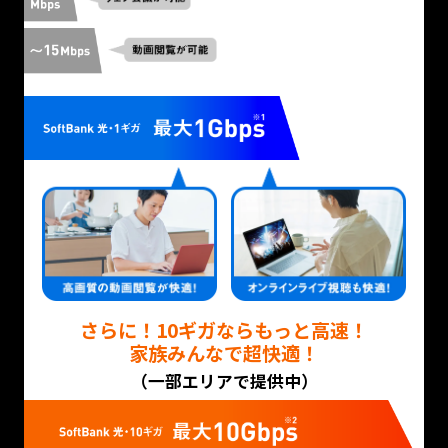
新規申し込み専用
ビデオ通話
新登場
おすすめポイント
1
さらに！10ギガならもっと高速！
資料を見ながら
家族みんなで超快適！
（一部エリアで提供中）
説明を受けられる！