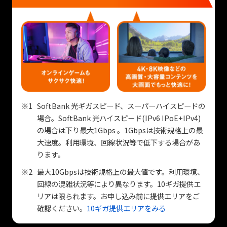
おすすめポイント
2
アドバイザーの顔が見える
あんしん応対
お客さまのカメラはOFFでご利用できます
※1
SoftBank 光ギガスピード、スーパーハイスピードの
まずはお電話ください
場合。SoftBank 光ハイスピード(IPv6 IPoE+IPv4)
の場合は下り最大1Gbps 。1Gbpsは技術規格上の最
大速度。利用環境、回線状況等で低下する場合があ
0120-892-305
ります。
※2
最大10Gbpsは技術規格上の最大値です。利用環境、
(午前9時から午後9時30分まで受付)
回線の混雑状況等により異なります。10ギガ提供エ
リアは限られます。お申し込み前に提供エリアをご
確認ください。
10ギガ提供エリアをみる