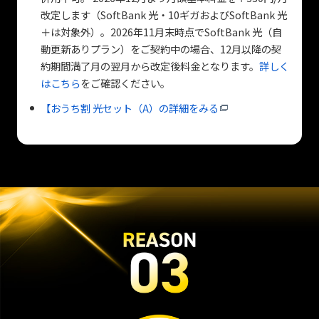
改定します（SoftBank 光・10ギガおよびSoftBank 光
＋は対象外）。2026年11月末時点でSoftBank 光（自
動更新ありプラン）をご契約中の場合、12月以降の契
約期間満了月の翌月から改定後料金となります。
詳しく
はこちら
をご確認ください。
【おうち割 光セット（A）の詳細をみる