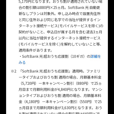
5,170円となります。おうち割が適用されていない場
合の割引額は880円×25ヵ月。SoftBank 光 自動更
新なしプランは対象外。申し込み時点で設置先住所
と同じ住所および同じ名字での当社が提供するイン
ターネット接続サービス(モバイルサービスを除く)の
契約がないこと、申込日が属する月を含む過去3ヵ月
以内に当社が提供するインターネット接続サービス
(モバイルサービスを除く)を解約していないこと等、
適用条件があります。
・SoftBank 光 超おうち応援割（10ギガ）の
詳細を
みる
※2
「SoftBank 光 超おうち応援割」適用時。ファミリ
ータイプおよびおうち割 適用の場合、月額基本料金
（5,720円）ー本キャンペーン割引（880円）で25ヵ
月目まで月額利用料金が4,840円となります。マンシ
ョンタイプおよびおうち割 適用の場合、月額基本料
金（4,180円）ー本キャンペーン割引（550円）で25
ヵ月目まで月額利用料金が3,630円となります。おう
ち割が適用されていない場合の割引額は440円×25