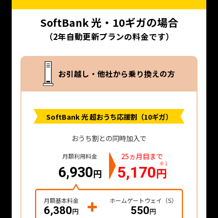
SoftBank 光・10ギガの場合
（2年自動更新プランの料金です）
お引越し・他社から乗り換えの方
SoftBank 光 超おうち応援割（10ギガ）
おうち割との同時加入で
25ヵ月目まで
月額利用料金
※1
5,170
6,930
円
円
月額基本料金
ホームゲートウェイ（S）
6,380
550
円
円