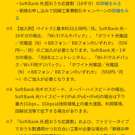
・SoftBank 光 超おうち応援割（10ギガ）の
詳細をみる
・新規お申し込みで回線工事費割引キャンペーンの
詳細をみ
る
※5
【加入例】ペイトク2 基本料10,538円／月。SoftBank 光・
10ギガの場合、「Wi-Fiマルチパック」、「ホワイト光電話
／光電話（N）＋BBフォン／ BBフォンのいずれか」（550
円～／月）のご加入が必要となります。SoftBank 光・1ギ
ガの場合、「光BBユニットレンタル」、「Wi-Fiマルチパッ
ク／Wi-Fi地デジパック」、「ホワイト光電話／光電話
（N）＋BBフォン／ BBフォンのいずれか」（550円／月
～）のご加入が必要となります。
※6
SoftBank 光ギガスピード、スーパーハイスピードの場合。
SoftBank 光ハイスピード(IPv6 IPoE+IPv4)の場合は下り
最大1Gbps 。1Gbpsは技術規格上の最大速度。利用環境、
回線状況等で低下する場合があります。
※7
「SoftBank 光 超おうち応援割」および、ファミリータイプ
でおうち割適用かつお立合い工事が必要な場合の「新規お申