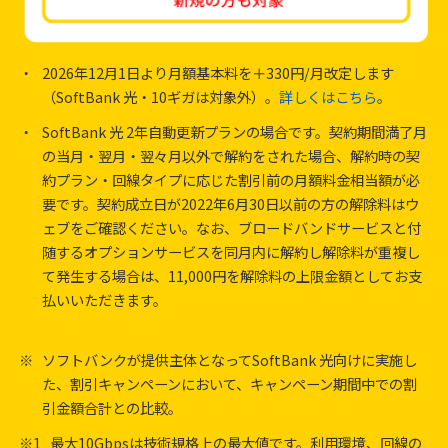
・
2026年12月1日より月額基本料を＋330円/月改定します
（SoftBank 光・10ギガは対象外）。
詳しくはこちら
。
・
SoftBank 光 2年自動更新プランの場合です。契約期間満了月
の当月・翌月・翌々月以外で解約をされた場合、解約時の契
約プラン・回線タイプに応じた割引前の月額料金相当額が必
要です。契約成立日が2022年6月30日以前の方の解除料はウ
ェブをご確認ください。なお、ブロードバンドサービスと付
随するオプションサービスを同月内に解約し解除料が重複し
て発生する場合は、11,000円を解除料の上限金額としてお支
払いいただきます。
※
ソフトバンクが提供主体となってSoftBank 光向けに実施し
た、割引キャンペーンにおいて、キャンペーン期間中での割
引金額合計との比較。
※1
最大10Gbpsは技術規格上の最大値です。利用環境、回線の