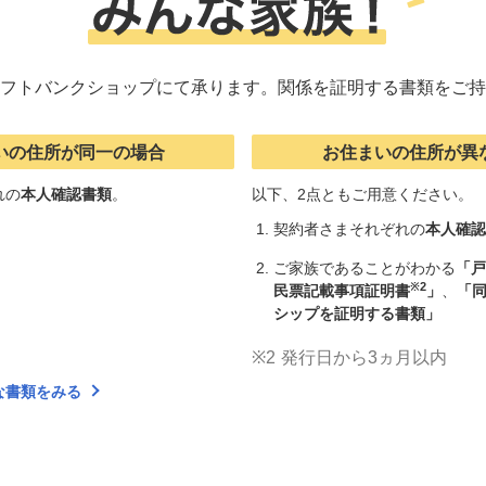
フトバンクショップにて承ります。関係を証明する書類をご持
いの住所が同一の場合
お住まいの住所が異
れの
本人確認書類
。
以下、2点ともご用意ください。
契約者さまそれぞれの
本人確認
ご家族であることがわかる
「戸
※2
民票記載事項証明書
」
、
「
シップを証明する書類」
※2
発行日から3ヵ月以内
な書類をみる