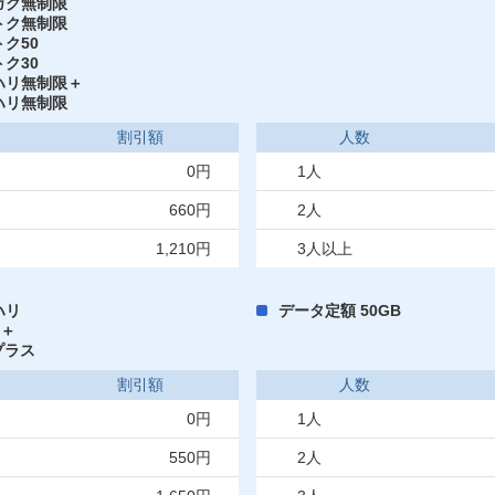
ガク無制限
トク無制限
ク50
ク30
ハリ無制限＋
ハリ無制限
割引額
人数
0円
1人
660円
2人
1,210円
3人以上
ハリ
データ定額 50GB
B＋
プラス
割引額
人数
0円
1人
550円
2人