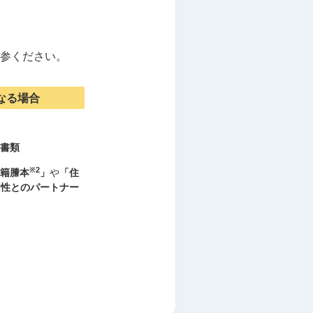
参ください。
なる場合
書類
※2
籍謄本
」
や
「住
同性とのパートナー