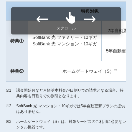
特典対象
スクロール
2年自動更
SoftBank 光 ファミリー・10ギガ
特典①
SoftBank 光 マンション・10ギガ
5年自動更新
※3
特典②
ホームゲートウェイ（S）
※1
課金開始月など月額基本料金が日割りでの請求となる場合、特
典内容も日割りでの割引となります。
※2
SoftBank 光 マンション・10ギガでは5年自動更新プランの提供
はありません。
※3
ホームゲートウェイ（S）は、対象サービスのご利用に必要なレ
ンタル機器です。