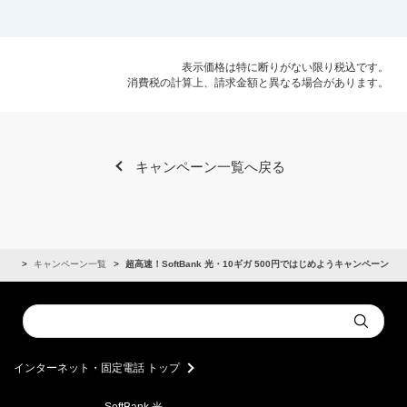
表示価格は特に断りがない限り税込です。
消費税の計算上、請求金額と異なる場合があります。
キャンペーン一覧へ戻る
ーン
キャンペーン一覧
超高速！SoftBank 光・10ギガ 500円ではじめようキャンペーン
Conduct
Submit
a
search
インターネット・固定電話 トップ
SoftBank 光