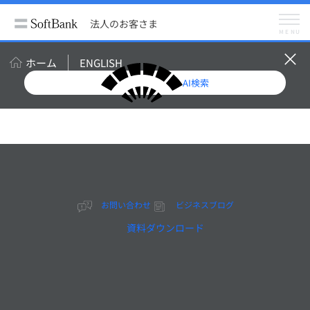
法人のお客さま
ビジネスブログ
市外局番、市内局番、0AB-J、050番号とは？ ～電話番号の種類～
法人のお客さま
メニュー
MENU
ビジネスブログ
メルマガ登録（無料）
ホーム
ENGLISH
AI検索
市外局番、市内局番、
0AB-J、050番号とは？
～電話番号の種類～
お問い合わせ
ビジネスブログ
資料ダウンロード
2023年８月14日更新