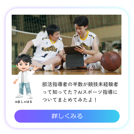
でもサポート号」による支援を実施
支援活動
「令和8年熊本地震被災者支援金プロジ
ェクト」を開始
支援活動
令和8年熊本地震の影響に伴う支援につ
いて
部活指導者の半数が競技未経験者
って知ってた？AIスポーツ指導に
ついてまとめてみたよ！
AIましゃはる