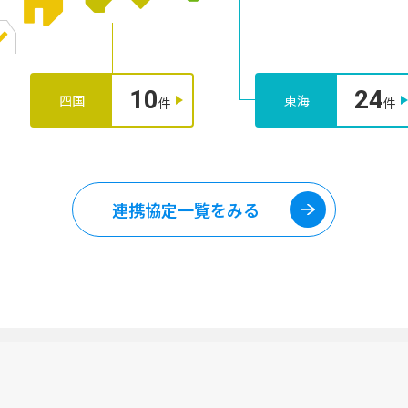
10
24
四国
東海
件
件
連携協定一覧をみる