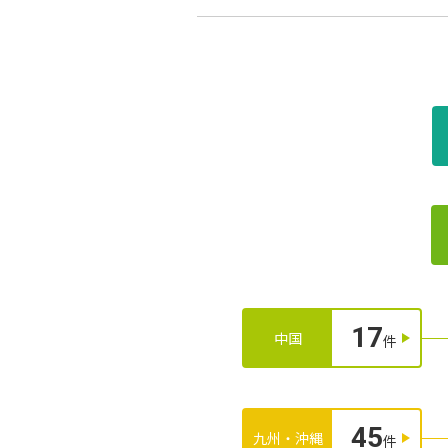
17
中国
件
45
九州・沖縄
件