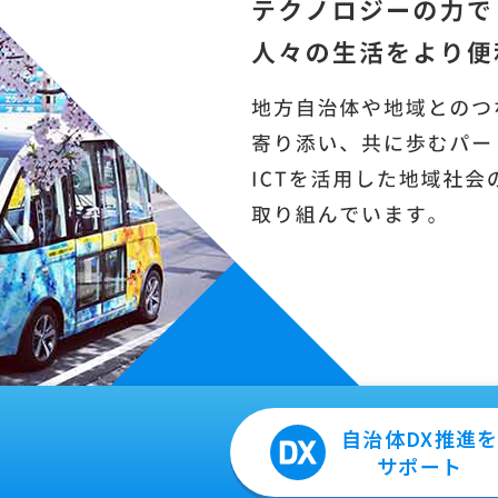
自治体DX
推進
サポート