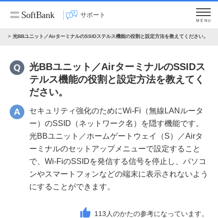
サポート
MENU
）
光BBユニット／AirターミナルのSSIDステルス機能の役割と設定方法を教えてください。
光BBユニット／AirターミナルのSSIDス
テルス機能の役割と設定方法を教えてく
ださい。
セキュリティ強化のためにWi-Fi（無線LANルータ
ー）のSSID（ネットワーク名）を隠す機能です。
光BBユニット／ホームゲートウェイ（S）／Airタ
ーミナルのセットアップメニューで設定すること
で、Wi-FiのSSIDを発信する信号を停止し、パソコ
ンやスマートフォンなどの端末に表示されないよう
にすることができます。
113
人のかたの参考になっています。