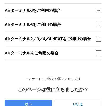
ます。
「Wi-Fi（無線LAN）の設定」をクリック
パスワード：user
Airターミナル6をご利用の場合
ユーザー名：user
パスワード：user
「Wi-Fi（無線LAN）の設定」をクリック
セットアップメニューへアクセス
Airターミナル5をご利用の場合
Airターミナルに有線／無線接続した状態で
セットアップ
メニュー
へアクセスします。
セットアップメニューへアクセス
Airターミナル2／3／4／4 NEXTをご利用の場合
Airターミナルに有線／無線接続した状態で
セットアップ
メニュー
へアクセスします。
セットアップメニューへアクセス
Airターミナルをご利用の場合
Airターミナルに有線／無線接続した状態で
セットアップ
メニュー
へアクセスします。
セットアップメニューへアクセス
Airターミナルに有線／無線接続した状態で
セットアップ
アンケートにご協力お願いいたします
メニュー
へアクセスします。
「Wi-Fi（無線LAN）の設定」をクリック
セットアップメニューから「詳細設定モード」を
このページは役に立ちましたか？
クリック
※
画像は5Gに接続中の場合です。
「Wi-Fi（無線LAN）の設定」をクリック
「無線LANの設定」をクリック
セットアップメニューにログイン
はい
いいえ
5G接続中