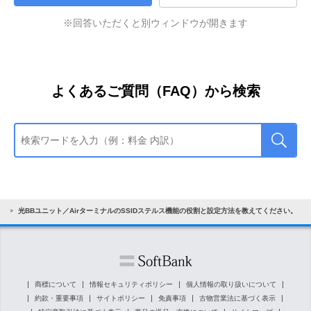
ユーザー名とパスワードを入力して「OK」をクリックし
「Wi-Fi（無線LAN）の設定」をクリック
ます。
※回答いただくと別ウィンドウが開きます
「ユーザー名」と「パスワード」を入力し、ログ
イン
ユーザー名：user
セットアップメニューにログイン
パスワード：user
「ユーザー名」と「パスワード」を入力して「OK」をク
ユーザー名とパスワードを入力して「OK」をクリックし
リックします。
よくあるご質問（FAQ）から検索
「無線LANオプション」の「基本設定」をクリッ
ます。
初期値は以下のとおりです。
ク
ユーザー名：user
ユーザー名：user
パスワード：user
パスワード：端末固有の英数字6桁
※
機器側面に初回ログインID（ユーザー名）／パスワ
ードが記載されています。
「SSID1設定」の「SSIDステルス設定」をクリッ
ク
セットアップメニューにログイン
）
光BBユニット／AirターミナルのSSIDステルス機能の役割と設定方法を教えてください。
ユーザー名とパスワードを入力して「ログイン」をクリ
4G接続中
セットアップメニューにログイン
ックします。
ユーザー名とパスワードを入力して「ログイン」をクリ
ユーザー名：user
商標について
情報セキュリティポリシー
個人情報の取り扱いについて
ックします。
パスワード：端末固有の英数字10桁（Airターミナル
「暗号化設定」をクリック
約款・重要事項
サイトポリシー
免責事項
古物営業法に基づく表示