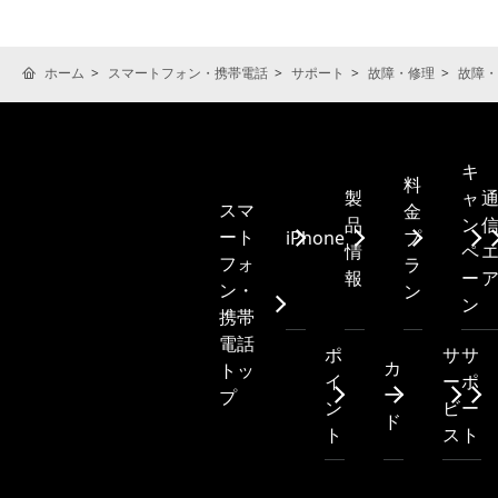
ホーム
スマートフォン・携帯電話
サポート
故障・修理
故障・
キ
料
製
ャ
スマ
金
品
ン
ート
iPhone
プ
情
ペ
フォ
ラ
報
ー
ン・
ン
ン
携帯
電話
ポ
サ
サ
カ
トッ
イ
ー
ポ
ー
プ
ン
ビ
ー
ド
ト
ス
ト