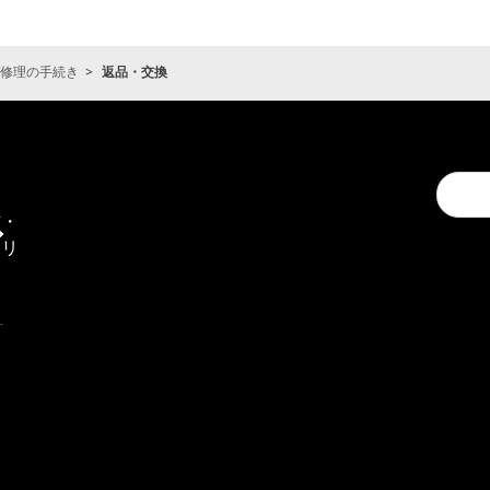
修理の手続き
返品・交換
Conduc
通
a
信・
search
エリ
ア