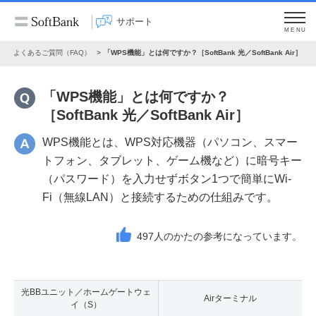
サポート
MENU
ト
よくあるご質問（FAQ）
「WPS機能」とは何ですか？［SoftBank 光／SoftBank Air］
「WPS機能」とは何ですか？
［SoftBank 光／SoftBank Air］
WPS機能とは、WPS対応機器（パソコン、スマー
トフォン、タブレット、ゲーム機など）に暗号キー
（パスワード）を入力せずボタン1つで簡単にWi-
Fi（無線LAN）と接続するための仕組みです。
497
人のかたの参考になっています。
光BBユニット／ホームゲートウェ
Airターミナル
イ（S）