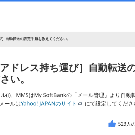
び］自動転送の設定手順を教えてください。
アドレス持ち運び］自動転送
ださい。
ール(i)、MMSはMy SoftBankの「メール管理」より
leメールは
Yahoo! JAPANのサイト
にて設定してくださ
523
人