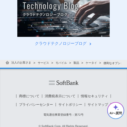
クラウドテクノロジーブログ
法人のお客さま
サービス
モバイル
製品
ケータイ
便利なオプション
商標について
消費税表示について
情報セキュリティ
プライバシーセンター
サイトポリシー
サイトマップ
AIへ質問
電気通信事業登録番号：第72号
© SoftBank Corp. All Rights Reserved.