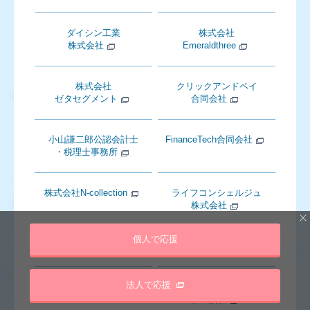
ダイシン工業
株式会社
株式会社
Emeraldthree
株式会社
クリックアンドペイ
ゼタセグメント
合同会社
小山謙二郎公認会計士
FinanceTech合同会社
・税理士事務所
株式会社N-collection
ライフコンシェルジュ
株式会社
個人で応援
アドマイヤー株式会社
VERSE株式会社
法人で応援
USGFX合同会社
千羽ホールディングス
株式会社