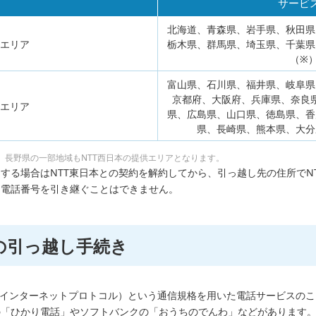
サービ
北海道、青森県、岩手県、秋田県
本エリア
栃木県、群馬県、埼玉県、千葉県
（※
富山県、石川県、福井県、岐阜県
京都府、大阪府、兵庫県、奈良
本エリア
県、広島県、山口県、徳島県、香
県、長崎県、熊本県、大分
、長野県の一部地域もNTT西日本の提供エリアとなります。
する場合はNTT東日本との契約を解約してから、引っ越し先の住所でN
る電話番号を引き継ぐことはできません。
の引っ越し手続き
P（インターネットプロトコル）という通信規格を用いた電話サービスの
の「ひかり電話」やソフトバンクの「おうちのでんわ」などがあります