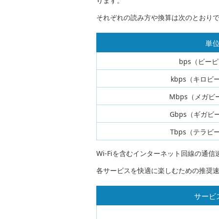
ります。
それぞれの読み方や換算は次のとおり
単
bps（ビー
kbps（キロビ
Mbps（メガビ
Gbps（ギガビ
Tbps（テラビ
Wi-Fiを含むインターネット回線の通信
各サービスを快適に楽しむための推奨
サービ