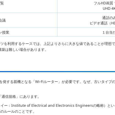
閲覧
フルHD画質 1
UHD 4
通話のみ
会議
ビデオ通話（HD）
ン授業
１台当た
ツを利用するケースでは、上記よりさらに大きな値であることが理想です
の構築は難しい場合があります。
電波を発する親機となる「Wi-Fiルーター」が必要です。なぜ、古いタイプのW
る「通信規格」にあります。
stitute of Electrical and Electronics Enginee
通のルールのことです。