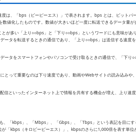
度は、「bps（ビーピーエス）」で表されます。bps とは、ビットパーセカンド
を数値化したものです。数値が大きいほど一度に転送できるデータ量が
ることが多い「上り○○bps」と「下り○○bps」というワードにも意味
データを転送するときの通信であり、「上り○○bps」は送信する速度
データをスマートフォンやパソコンで受け取るときの通信で、「下り○○
にとって重要なのは下り速度であり、動画やWebサイトの読み込みや
画配信といったインターネット上で情報を共有する機会が増え、上り速
も、「kbps」、「Mbps」、「Gbps」、「Tbps」という表記を目
単位が「kbps（キロビーピーエス）」、kbpsのさらに1,000倍を表す