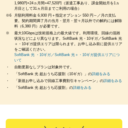
1,980円×24ヵ月間=47,520円（派遣工事あり、課金開始月を1ヵ
月目として31ヵ月目までご利用の場合）
※6
月額利用料金 6,930 円＋指定オプション 550 円～／月の支払
要。契約期間満了月の当月・翌月・翌々月以外での解約には解除
料（6,380 円）が必要です。
※
最大10Gbpsは技術規格上の最大値です。利用環境、回線の混雑
状況などにより異なります。SoftBank 光・10ギガ／SoftBank 光
＋・10ギガ提供エリアは限られます。お申し込み前に提供エリア
をご確認ください。
SoftBank 光 ・10ギガ／SoftBank 光＋・10ギガ提供エリアにつ
いて
・
自動更新なしプランは対象外です。
・
「SoftBank 光 超おうち応援割（10ギガ）」の
詳細をみる
・
「新規お申し込みで回線工事費割引キャンペーン」の
詳細をみる
・
「SoftBank 光 超おうち応援割」の
詳細をみる