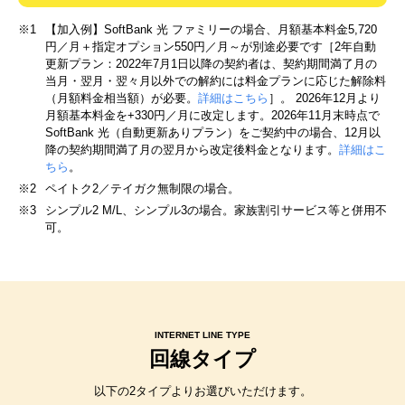
※1
【加入例】SoftBank 光 ファミリーの場合、月額基本料金5,720
円／月＋指定オプション550円／月～が別途必要です［2年自動
更新プラン：2022年7月1日以降の契約者は、契約期間満了月の
当月・翌月・翌々月以外での解約には料金プランに応じた解除料
（月額料金相当額）が必要。
詳細はこちら
］。 2026年12月より
月額基本料金を+330円／月に改定します。2026年11月末時点で
SoftBank 光（自動更新ありプラン）をご契約中の場合、12月以
降の契約期間満了月の翌月から改定後料金となります。
詳細はこ
ちら
。
※2
ペイトク2／テイガク無制限の場合。
※3
シンプル2 M/L、シンプル3の場合。家族割引サービス等と併用不
可。
INTERNET LINE TYPE
回線タイプ
以下の2タイプよりお選びいただけます。