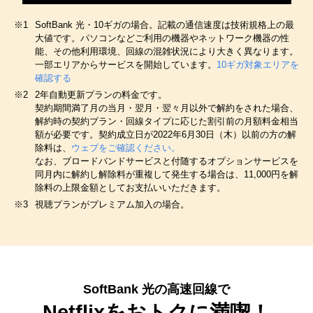
※1
SoftBank 光・10ギガの場合。記載の通信速度は技術規格上の最
大値です。パソコンなどご利用の機器やネットワーク機器の性
能、その他利用環境、回線の混雑状況により大きく異なります。
一部エリアからサービスを開始しています。
10ギガ対象エリアを
確認する
※2
2年自動更新プランの料金です。
契約期間満了月の当月・翌月・翌々月以外で解約をされた場合、
解約時の契約プラン・回線タイプに応じた割引前の月額料金相当
額が必要です。契約成立日が2022年6月30日（木）以前の方の解
除料は、
ウェブをご確認ください。
なお、ブロードバンドサービスと付随するオプションサービスを
同月内に解約し解除料が重複して発生する場合は、11,000円を解
除料の上限金額としてお支払いいただきます。
※3
視聴プランがプレミアム加入の場合。
SoftBank 光の高速回線で
Netflixをおトクに満喫！