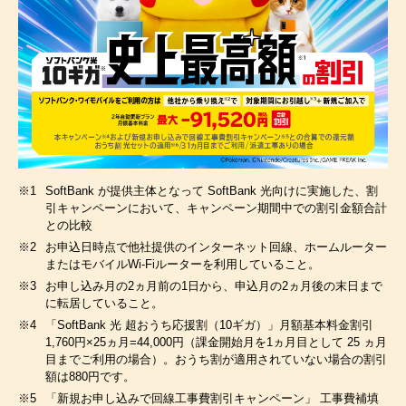
※1
SoftBank が提供主体となって SoftBank 光向けに実施した、割
引キャンペーンにおいて、キャンペーン期間中での割引金額合計
との比較
※2
お申込日時点で他社提供のインターネット回線、ホームルーター
またはモバイルWi-Fiルーターを利用していること。
※3
お申し込み月の2ヵ月前の1日から、申込月の2ヵ月後の末日まで
に転居していること。
※4
「SoftBank 光 超おうち応援割（10ギガ）」月額基本料金割引
1,760円×25ヵ月=44,000円（課金開始月を1ヵ月目として 25 ヵ月
目までご利用の場合）。おうち割が適用されていない場合の割引
額は880円です。
※5
「新規お申し込みで回線工事費割引キャンペーン」 工事費補填