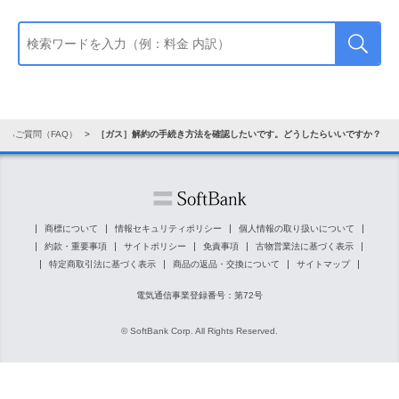
あるご質問（FAQ）
［ガス］解約の手続き方法を確認したいです。どうしたらいいですか？
商標について
情報セキュリティポリシー
個人情報の取り扱いについて
約款・重要事項
サイトポリシー
免責事項
古物営業法に基づく表示
特定商取引法に基づく表示
商品の返品・交換について
サイトマップ
電気通信事業登録番号：第72号
© SoftBank Corp. All Rights Reserved.