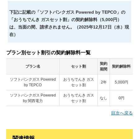
く）にご連絡ください。
31日以上先の日付での手続きはできません。
下記に記載の「ソフトバンクガス Powered by TEPCO」の
「おうちでんき ガスセット割」の契約解除料（5,000円）
は、当面の間、請求されません。（2025年12月17日（水）現
停止時間
在）
ガスを止めたい希望の時間帯を、以下3つからお選びください。
AM（9：00 ～ 12：00）
プラン別セット割引の契約解除料一覧
PM（13：00 ～ 15：00）
契約
プラン名
セット割
契約解除料
PM（15：00 ～ 17：00）
期間
ソフトバンクガス Powered
おうちでんき ガス
2年
5,000円
立ち会いについて
by TEPCO
セット割
ガスメーター設置場所まで担当者が立ち入ることができれば、立
ソフトバンクガス Powered
おうちでんき ガス
なし
0円
by 関西電力
セット割
ち会いの必要はありません。
オートロック式の建物やガスメーターが室内に設置されているな
目次へ戻る
ど、ガスメーター設置場所まで担当者が立ち入れない場合、立ち
会いをお願いします。
関連情報