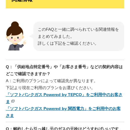
手続きについて
お客さまがご利用のプランによって連絡先が異なります。
「ソフトバンクガス Powered by TEPCO」をご利用中のお客さ
ま
このFAQと一緒に調べられている関連情報を
手続きは東京電力エナジーパートナーにて受け付けています。
まとめてみました。
連絡先
詳しくは下記をご確認ください。
東京電力エナジーパートナー
「ソフトバンクガス Powered by 関西電力」をご利用中のお客
さま
Q：「供給地点特定番号」や「お客さま番号」などの契約内容は
手続きはソフトバンクでんき・ガスサポートセンターにて受け付
どこで確認できますか？
けています。
A：ご利用のプランによって確認先が異なります。
連絡先
下記より現在ご利用のプランをお選びください。
ソフトバンクでんき・ガスサポートセンター
「ソフトバンクガス Powered by TEPCO」をご利用中のお客さ
ま
※
海外からはご利用できません。
「ソフトバンクガス Powered by 関西電力」をご利用中のお客
さま
建物の解体／ガス設備撤去が必要な場合
大阪ガスネットワークへご連絡ください。
Q：解約したら引っ越し元のガスの元栓はどうすればいいです