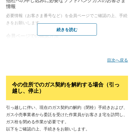
他社への申し込みに必要なソフトバンクガスのお客さま
情報
必要情報（お客さま番号など）を会員ページでご確認の上、手続
きをお願いします。
続きを読む
会員ページでの確認方法
ご利用中のプランによって異なります。
「ソフトバンクガス Powered by TEPCO」をご利用中のお客さ
ま
目次へ戻る
「ソフトバンクガス Powered by 関西電力」をご利用中のお客さ
ま
今の住所でのガス契約を解約する場合（引っ
必要情報
越し、停止）
お客さま番号
ご契約者さま名義
引っ越しに伴い、現在のガス契約の解約（閉栓）手続きおよび、
ガス契約ご住所
ガス小売事業者から委託を受けた作業員がお客さま宅を訪問し、
供給地点特定番号
ガス栓を閉める作業が必要です。
以下をご確認の上、手続きをお願いします。
プラン名