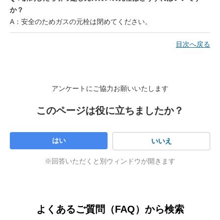
大阪ガスネットワーク（ガス導管事業者）
か？
0120-544-209
A：安全のためガスの元栓は閉めてください。
月曜日 ～ 土曜日 9：00 ～ 19：00
日曜日・祝日 9：00 ～ 17：00
目次へ戻る
アンケートにご協力お願いいたします
このページは役に立ちましたか？
はい
いいえ
※回答いただくと別ウィンドウが開きます
よくあるご質問（FAQ）から検索