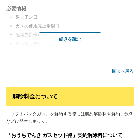
ガス事業者名 ※
必要情報
※
ガス事業者名はお客さまのご利用中のプランによって異なり
退去予定日
ます。
ガスの使用廃止希望日
「ソフトバンクガス Powered by 関西電力」をご利用の場合
連絡先携帯電話番号 ※1
ガス事業者名：「関西電力株式会社」
続きを読む
引っ越し先住所
「ソフトバンクガス Powered by TEPCO」をご利用の場合
ガス設備の撤去予定日 ※2
ガス事業者名：「東京電力エナジーパートナー株式会社」
※1
ショートメッセージが受信できる携帯電話をご準備くださ
い。
目次へ戻る
※2
建物の解体、またはガス設備の撤去が必要な場合のみ。
立ち会いが必要な場合
解除料金について
立会者のお名前、立会者の連絡先携帯電話番号もご準備くださ
い。
「ソフトバンクガス」を解約する際には契約解除料や解約手数料
などは発生しません。
受付期間
「おうちでんき ガスセット割」契約解除料について
ガスの使用廃止希望日の2営業日前まで（1月1日から1月3日を除