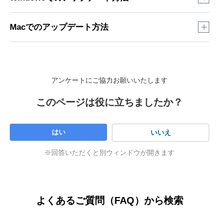
アップデート以前のiTunesが古いと、アップデートを複数回
Macでのアップデート方法
繰り返す必要があります。その場合、「
新規インストール
」
が比較的早く、アップデートできます。また古いiTunesを削
アップデート以前のiTunesが古いと、アップデートを複数回
除する必要はありません。
繰り返す必要があります。その場合、「
新規インストール
」
が比較的早く、アップデートできます。また古いiTunesを削
アンケートにご協力お願いいたします
※
画像はWindows 8.1を例にしています。
除する必要はありません。
iTunesを起動
このページは役に立ちましたか？
※
画像は macOS Sierra を例にしています。
App Store を起動
はい
いいえ
※回答いただくと別ウィンドウが開きます
よくあるご質問（FAQ）から検索