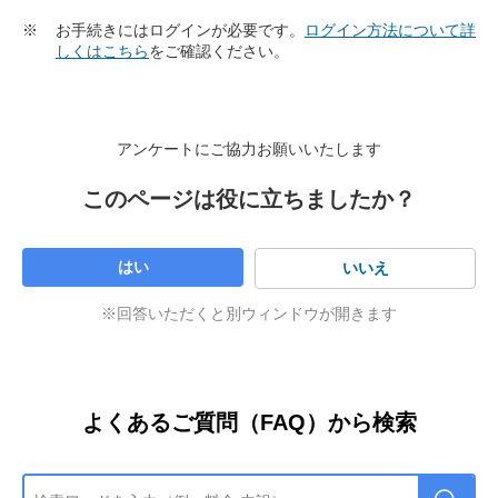
「ご利用中のサービス」「ご契約者の氏名（カ
※
My SoftBankに表示される金額は当月に解約完了し
※
お手続きにはログインが必要です。
ログイン方法について詳
ナ）」「ご契約者の生年月日」「ご登録の連絡
た場合の金額です。
しくはこちら
をご確認ください。
先」を入力し、「送信する」をタップ
※
ご入力が必要な「ご登録の連絡先」は、ご契約のお
申し込み時に「日中連絡先」に設定した電話番号ま
アンケートにご協力お願いいたします
たはメールアドレスです。
※
メールアドレスを設定しておらず、固定電話の番号
このページは役に立ちましたか？
を設定している場合は、書面でのご確認が必要で
す。
はい
いいえ
※回答いただくと別ウィンドウが開きます
よくあるご質問（FAQ）から検索