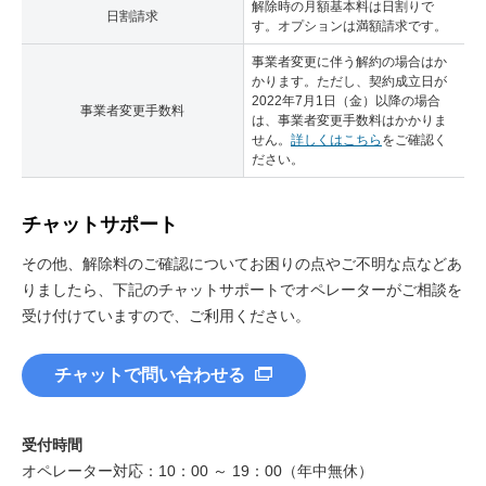
解除時の月額基本料は日割りで
日割請求
す。オプションは満額請求です。
事業者変更に伴う解約の場合はか
かります。ただし、契約成立日が
2022年7月1日（金）以降の場合
事業者変更手数料
は、事業者変更手数料はかかりま
せん。
詳しくはこちら
をご確認く
ださい。
チャットサポート
その他、解除料のご確認についてお困りの点やご不明な点などあ
りましたら、下記のチャットサポートでオペレーターがご相談を
受け付けていますので、ご利用ください。
チャットで問い合わせる
契約解除料の内訳を確認し「次へ」をタップ
契約解除料や工事費の残債などが発生する場合、「My
SoftBank」→「各種お手続き」→「解約のお手続き」よ
受付時間
りご確認できます。
オペレーター対応：10：00 ～ 19：00（年中無休）