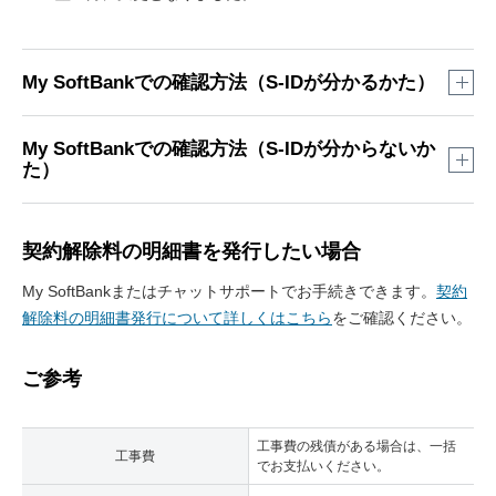
My SoftBankでの確認方法（S-IDが分かるかた）
My SoftBank
へログイン
My SoftBankでの確認方法（S-IDが分からないか
た）
※
こちらのリンクからアクセスしログインすると
「2」の項目がすぐに表示されます。
My SoftBank
にアクセスし、「認証ID（S-
※
認証ID（S-ID）／パスワードのほか、携帯電話の回
契約解除料の明細書を発行したい場合
ID）をお忘れの方」をタップ
線情報でもログインできます。
My SoftBankへのロ
グイン方法について詳しくはこちら
をご確認くださ
My SoftBankまたはチャットサポートでお手続きできます。
契約
※
認証ID（S-ID）／パスワードのほか、携帯電話の回
い。
解除料の明細書発行について詳しくはこちら
をご確認ください。
線情報でもログインできます。
My SoftBankへのロ
グイン方法について詳しくはこちら
をご確認くださ
い。
ご参考
※
認証ID（S-ID）／パスワードでログインすると
「5」の項目がすぐに表示されます。
工事費の残債がある場合は、一括
工事費
でお支払いください。