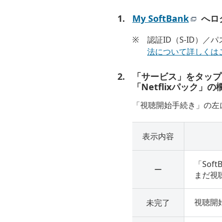
My SoftBank
へロ
※
認証ID（S-ID）
法について詳しくは
「サービス」をタップ
「Netflixパック」
「視聴開始手続き」の左
表示内容
「Sof
ー
まだ視
視聴開
未完了