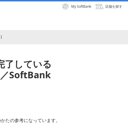
My SoftBank
店舗を探す
＋］
が完了している
SoftBank
のかたの参考になっています。