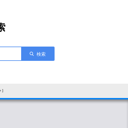
索
検索
＋］