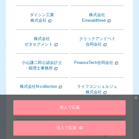
ダイシン工業
株式会社
株式会社
Emeraldthree
株式会社
クリックアンドペイ
ゼタセグメント
合同会社
小山謙二郎公認会計士
FinanceTech合同会社
・税理士事務所
株式会社N-collection
ライフコンシェルジュ
株式会社
個人で応援
アドマイヤー株式会社
VERSE株式会社
法人で応援
USGFX合同会社
千羽ホールディングス
株式会社