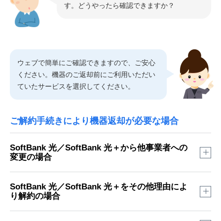
す。どうやったら確認できますか？
ウェブで簡単にご確認できますので、ご安心
ください。機器のご返却前にご利用いただい
ていたサービスを選択してください。
ご解約手続きにより機器返却が必要な場合
SoftBank 光／SoftBank 光＋から他事業者への
変更の場合
My SoftBank
で確認する
SoftBank 光／SoftBank 光＋をその他理由によ
り解約の場合
機器のご返却状況は以下の画面でご確認可能です。
※
赤枠部分に返品日の日付が表示されている場合は当社に