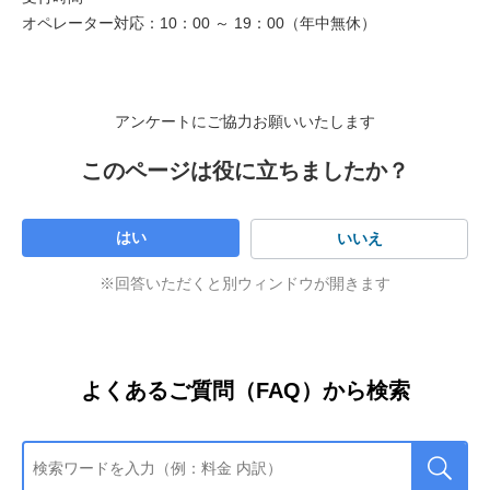
オペレーター対応：10：00 ～ 19：00（年中無休）
例3：光BBユニットオプションやメッシュWi-Fiルーターオプ
ションの解約・申込キャンセルにより、機器を返却
※
ご確認にはログインが必要です。
ログイン方法について
※
赤枠部分に返品日の日付が表示されている場合は当社に
詳しくはこちら
をご確認ください。ログイン後、「お申
て返品確認済みです。
アンケートにご協力お願いいたします
し込み状況確認」画面が表示されない場合は再度「My
SoftBankで確認する」よりアクセスしてください。
※
ご確認にはログインが必要です。
ログイン方法について
このページは役に立ちましたか？
詳しくはこちら
をご確認ください。ログイン後、「お申
し込み状況確認」画面が表示されない場合は再度「My
返品日に日付の記載はあるが督促状が届いた
SoftBankで確認する」よりアクセスしてください。
場合
はい
いいえ
お客さまのご返却と行き違いで督促状が届く場合がありま
※
Yahoo! BBサービスのご確認にはYahoo! JAPAN ID／パス
す。
ワードが必要です。
Yahoo! JAPAN IDやパスワードがご
※
ご確認にはログインが必要です。
ログイン方法について
※回答いただくと別ウィンドウが開きます
返却したが返品日の欄に日付の記載がない場
不明な場合はこちら
をご確認ください。ログイン後、
詳しくはこちら
をご確認ください。ログイン後、「お申
合
「お申し込み状況確認」画面が表示されない場合は再度
し込み状況確認」画面が表示されない場合は再度「My
「Yahoo! JAPAN IDでログイン」よりアクセスしてくだ
SoftBankで確認する」よりアクセスしてください。
機器のご返却状況が反映されるまでにお時間がかかる場合
さい。
があります。
よくあるご質問（FAQ）から検索
機器とSIMカードをセットで返却した場合、機器の返却日
のみ反映されます。SIMカードの返品日に日付は入りませ
んが、返却は完了しています。