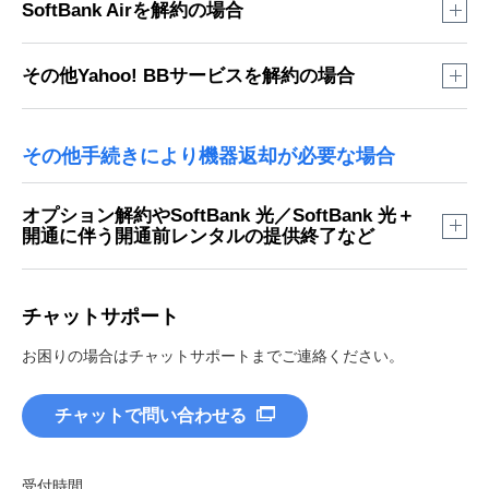
My SoftBank
で確認する
SoftBank Airを解約の場合
て返品確認済みです。
機器のご返却状況は以下の画面でご確認可能です。
My SoftBank
で確認する
その他Yahoo! BBサービスを解約の場合
※
赤枠部分に返品日の日付が表示されている場合は当社に
返品日に日付の記載はあるが督促状が届いた
機器のご返却状況は以下の画面でご確認可能です。
て返品確認済みです。
場合
Yahoo! JAPAN ID
でログイン
※
赤枠部分に返品日の日付が表示されている場合は当社に
お客さまのご返却と行き違いで督促状が届く場合がありま
その他手続きにより機器返却が必要な場合
機器のご返却状況は以下の画面でご確認可能です。
て返品確認済みです。
す。
返品日に日付の記載はあるが督促状が届いた
返却したが返品日の欄に日付の記載がない場
場合
※
赤枠部分に返品日の日付が表示されている場合は当社に
合
オプション解約やSoftBank 光／SoftBank 光＋
て返品確認済みです。
お客さまのご返却と行き違いで督促状が届く場合がありま
開通に伴う開通前レンタルの提供終了など
返品日に日付の記載はあるが督促状が届いた
機器のご返却状況が反映されるまでにお時間がかかる場合
す。
場合
があります。
返却したが返品日の欄に日付の記載がない場
機器とSIMカードをセットで返却した場合、機器の返却日
My SoftBank
で確認する
合
お客さまのご返却と行き違いで督促状が届く場合がありま
返品日に日付の記載はあるが督促状が届いた
のみ反映されます。SIMカードの返品日に日付は入りませ
チャットサポート
す。
解約以外を理由とした機器の返却の場合も返却状況をご確認
機器のご返却状況が反映されるまでにお時間がかかる場合
場合
んが、返却は完了しています。
返却したが返品日の欄に日付の記載がない場
があります。
できます。
お困りの場合はチャットサポートまでご連絡ください。
合
お客さまのご返却と行き違いで督促状が届く場合がありま
す。
例1：「SoftBank 光」「SoftBank 光＋」の開通により、開通
機器のご返却状況が反映されるまでにお時間がかかる場合
返却したが返品日の欄に日付の記載がない場
前レンタル機器の返却
があります。
合
機器とSIMカードをセットで返却した場合、機器の返却日
例2：「SoftBank 光」「SoftBank 光＋」の申込キャンセルに
のみ反映されます。SIMカードの返品日に日付は入りませ
機器のご返却状況が反映されるまでにお時間がかかる場合
より、開通前に届いた機器を返却
んが、返却は完了しています。
があります。
受付時間