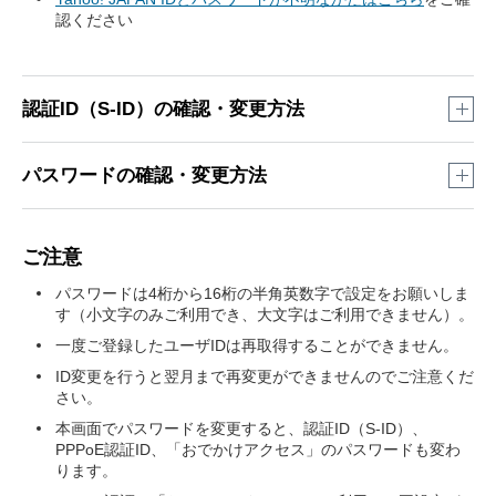
認ください
認証ID（S-ID）の確認・変更方法
My SoftBankログイン画面
より「S-ID」また
パスワードの確認・変更方法
は「Yahoo! JAPAN ID」をタップし、ログイン
My SoftBankログイン画面
より「S-ID」また
※
お手元にご用意可能なIDを選択してください。
ご注意
は「Yahoo! JAPAN ID」をタップし、ログイン
パスワードは4桁から16桁の半角英数字で設定をお願いしま
※
お手元にご用意可能なIDを選択してください。
す（小文字のみご利用でき、大文字はご利用できません）。
一度ご登録したユーザIDは再取得することができません。
ID変更を行うと翌月まで再変更ができませんのでご注意くだ
さい。
本画面でパスワードを変更すると、認証ID（S-ID）、
PPPoE認証ID、「おでかけアクセス」のパスワードも変わ
ります。