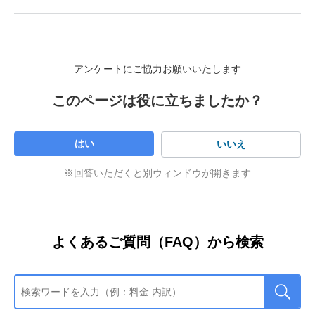
お客さまの契約状態が確
時間をおいて再度お試し
4101
認できません。
ください。
エラーコー
サービス対象外のご契約
エラーメッセージ
お客さま対応例
4103
お客さまの契約内容では
ド
のためご利用できませ
アンケートにご協力お願いいたします
4104
ご利用できません。
ん。
お客さまの携帯電話のご
サービス対象外のご契約
このページは役に立ちましたか？
契約内容やご利用状況ま
のためご利用できません
お支払いができていない
20、30
たは設定内容では、本サ
（プリペイドケータイな
場合はご入金をお願いし
ービスをご利用できませ
ど）。
ます。お支払い済みの場
ん。
合、反映まで時間がかか
はい
いいえ
っている可能性がありま
お支払いが確認できてい
す。
※回答いただくと別ウィンドウが開きます
ない可能性があります。
※
入金反映のタイミ
遅れてお支払いした場合
ングについて詳し
反映まで時間がかかって
くはこちら
お支払いの確認がとれて
いる可能性があります。
4106
反映された後も過
いない料金があります。
去の入金状況など
※
入金反映のタイミン
よくあるご質問（FAQ）から検索
により可能額が0の
グについて詳しくは
ままになる場合も
こちら
あります。
32
同上
反映された後も過去
ご利用可能額につ
の入金状況などによ
いての判定理由に
り可能額が0のまま
つきましては開示
になる場合もありま