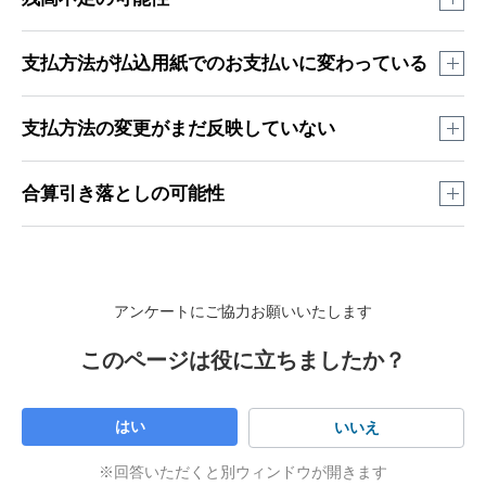
請求金額
と口座の残高をご確認ください。
支払方法が払込用紙でのお支払いに変わっている
※
後日、払込用紙を送付します。
一定の回数口座引き落としができない場合、一時的に払込用
支払方法の変更がまだ反映していない
紙でのお支払いへ変更されます。
新しい支払方法に切り替わるまでにお時間がかかります。
合算引き落としの可能性
※
支払方法を戻す場合について詳しくはこちら
※
支払方法反映タイミングについて詳しくはこちら
請求金額が5,000円未満だった場合、翌月の請求とあわせてお
※
支払方法の確認について詳しくはこちら
引き落としすることがあります。
アンケートにご協力お願いいたします
※
合算引き落としについて詳しくはこちら
このページは役に立ちましたか？
はい
いいえ
※回答いただくと別ウィンドウが開きます