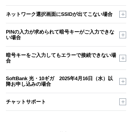
機器の電源の入れ直し
ネットワーク選択画面にSSIDが出てこない場合
電源の入れ直しによって一時的な不具合であれば改善する可
能性があります。
機器の電源の入れ直し
PINの入力が求められて暗号キーがご入力できな
インターネット接続したいパソコンやスマートフォン、
光BB
い場合
電源の入れ直しによって一時的な不具合であれば改善する可
ユニット（ソフトバンクロゴ入りの白い機器）、NTTロゴ入
能性があります。
り機器
の順番で電源をお切りください。
インターネット接続したいパソコンやスマートフォン、
光BB
SSIDを選択した後にPINの入力が求められて暗号キーがご入
暗号キーをご入力してもエラーで接続できない場
30秒ほど待ち、電源を切った順番とは逆の順番で電源を入れ
合
ユニット（ソフトバンクロゴ入りの白い機器）、NTTロゴ入
力できない場合は「代わりにセキュリティキーを使用して接
直してください。
り機器
の順番で電源をお切りください。
続」と書かれている場所をクリックして暗号キーをご入力し
30秒ほど待ち、電源を切った順番とは逆の順番で電源を入れ
てください。
ランプ状態の確認
機器側面のシールに記載されたパスワードをご入力してもエ
SoftBank 光・10ギガ 2025年4月16日（水）以
直してください。
降お申し込みの場合
ラーが出る場合、任意の英数字にパスワードを変更している
NTTロゴ入り機器の光回線ランプが消灯していたり、LINEの
可能性があります。
ランプが点滅や消灯していたりする場合は回線自体に異常が
配線・機器の設定確認
特定のSSIDが表示されない場合
発生している可能性があります。その場合は「SoftBank 光」
チャットサポート
機器を初期化すると、暗号キーが初期値へとリセットされま
機器の配線状況や設定によって無線機能が無効になっている
のチャットサポートへお問い合わせください。
す。
2.4GHzが表示されない
可能性があります。
Wi-Fiバンドステアリング機能が初期値オンとなり
宅内に「メッシュWi-Fi」を設置することで改善する場合があ
初期値の暗号キーでWi-Fi接続ができるかご確認をお願いしま
※
ホームゲートウェイ（NTTロゴ入りの機器）の設定方法
「ホームゲートウェイ（S）」では、2.4GHz帯、5GHz帯の共
について詳しくはこちら
をご確認ください。
ります。
「メッシュWi-Fi」について詳しくはこちら
をご確認
す。
通SSID（「XXXXXX02-5G」）で表示されます。