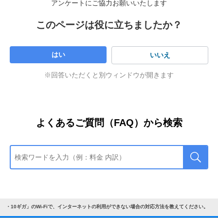
ください。
アンケートにご協力お願いいたします
ホームゲートウェイ（NTTロゴ入りの機器）のランプ
NTTロゴ入り機器
は以下の手順で初期化できます。
Wi-Fiバンドステアリングについての詳細はこちら
状態（XG-100NEの場合）
チャットで問い合わせる
このページは役に立ちましたか？
本体前面下部にある初期化ボタンを押したまま、再起動
ボタンを押して離す
ランプ状態の確認
受付時間
ランプ名称
ランプ状況
本体の状態
※
初期化ボタンは押し続けてください。本商品前面の
オペレーター対応：10：00 ～ 19：00（年中無休）
はい
いいえ
全ランプが点灯します。
消灯
電源オフ
ランプ名称
ランプ状態
本体の状態
電源ランプ
機器前面の初期状態ランプが消灯後、再度橙点灯した
※回答いただくと別ウィンドウが開きます
緑点灯
電源オン
緑点灯
電源オン
ら、初期化ボタンを離す
電源ランプ
※
初期状態ランプが橙点灯したら、初期化は完了で
消灯
正常
消灯
電源オフ
す。
赤点灯
装置障害
消灯
正常な状態
アラームランプ
※
初期化が完了するまで本体の電源アダプタは絶対に
よくあるご質問（FAQ）から検索
警告ランプ
抜かないでください。故障の原因となることがあり
赤点滅（10秒
「無線LAN簡単接続機
赤点灯
異常を検知
ます。
間）
能」での設定に失敗
赤点滅
※
初期状態ランプが消灯後、再度橙点灯するまで3分
消灯
オフライン状態
緑点灯
正常な状態
程度かかります。
回線ランプ
データ通信ランプ
インターネットがご利用
緑点滅
ファームアップ中
青点灯
できる状態
緑点灯
正常な状態
高速モードランプ
ルーター機能がご利用で
消灯
緑点滅
ファームアップ中
きない状態
tBank 光・10ギガ」のWi-Fiで、インターネットの利用ができない場合の対応方法を教えてください。
消灯
Wi-Fiオフ
ルーター機能がご利用で