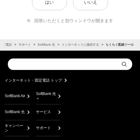
はい
いいえ
回答いただくと別ウィンドウが開きます
固定電話
サポート
SoftBank 光
インターネットに接続する
らくらく配線ツール
Conduct
Submit
a
search
インターネット・固定電話 トップ
SoftBank 光
SoftBank Air
＋
SoftBank 光
サービス
キャンペー
サポート
ン