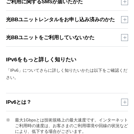
ご利用に関するSMSが届いたかた
「「SoftBank 光」インターネット設定変更に関するご案内」
光BBユニットレンタルをお申し込み済みのかた
という件名でSMSが届く場合がございます。
「光BBユニットレンタル」をお申し込み済みのかたは特別な
光BBユニットをご利用していないかた
「機器の設定作業」をご案内している場合
設定は不要で、光BBユニットを接続するだけで、IPv6高速ハ
IPv6パケットフィルタの設定変更が必要です。
詳しい設定方
イブリッド「IPv6 IPoE + IPv4」のご利用ができます。
詳しい
STEP1
法はこちら
をご確認ください。
接続方法はこちら
をご確認ください。
IPv6をもっと詳しく知りたい
IPv6高速ハイブリッド「IPv6 IPoE + IPv4」のご利用には
光
IPv6高速ハイブリッド「IPv6 IPoE + IPv4」のご利用開始日が
「設定変更ができなかった」とご案内している場合
BBユニットのレンタル
をMy SoftBankよりお申し込みくだ
「IPv6」についてさらに詳しく知りたいかたは以下をご確認くだ
決まりましたらSMSで連絡します（すでに「光BBユニットレ
さい。
さい。
追加でお手続きが必要な場合がございます。お手数ですがお
ンタル」をお申し込み済みのかたはご連絡済みの場合がござ
送りしているSMSよりMy SoftBankにログインし、詳細をご
います）。
STEP2
確認ください。
お申し込み後、光BBユニットが到着しましたら接続する必要
IPv6通信ができているかご確認をご希望の場合はこちら
をご
IPv6とは？
がございます。
詳しい接続方法はこちら
をご確認くださ
確認ください。
い。
※
最大1Gbpsとは技術規格上の最大速度です。インターネット
ご利用時の速度は、お客さまのご利用環境や回線の状況など
インターネットに接続されているすべての
STEP3
により、低下する場合がございます。
機器には、必ず個別の「IPアドレス」とい