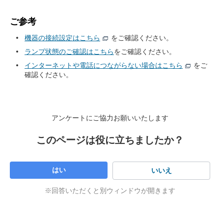
IPv6高速ハイブリッド「IPv6 IPoE + IPv4」のご利用開始日が
うインターネット上の住所となる番号が振
り当てられています。
決まりましたらSMSで連絡しますので、SMSの到着をお待ち
ご参考
ください。
このIPアドレスを付与する仕組みはこれま
機器の接続設定はこちら
をご確認ください。
で「IPv4」という接続方式でした。
SMS件名：【SoftBank 光】「IPv6 IPoE+IPv4接続方式」ご利
インターネット利用者の増加や、パソコン
ランプ状態のご確認はこちら
をご確認ください。
用開始日のご連絡
だけでなく携帯電話やゲーム機、家電など
インターネットに接続できる機器の増加な
インターネットや電話につながらない場合はこちら
をご
「IPv6」って何？
ど、インターネットの発展と同時に
確認ください。
STEP4
「IPv4」ではIPアドレスが足りなくなって
きているため、解決すべく開発された仕組
SMS到着後、
IPv6通信ができているかご確認をご希望の場合
みが「IPv6」という新しい接続方式です。
はこちら
をご確認ください。
「IPv6」の発展で、新しく便利なサービス
アンケートにご協力お願いいたします
が生まれたり、使いやすくなったりするこ
とが期待されます。
このページは役に立ちましたか？
ソフトバンクではお客さまがより快適にイ
ンターネットをご利用できるように、
「IPv6」の早期普及を推進しています。
はい
いいえ
従来の「IPv4」での接続方式と「IPv6」と
いう新しい接続方式の両方を、特別な切替
※回答いただくと別ウィンドウが開きます
設定なくご利用できる接続方式です。
IPv6高速ハイブリッド
ソフトバンクでは「IPv4」だけでの接続よ
「IPv6 IPoE + IPv4」
りも、より快適にインターネットをご利用
って何？