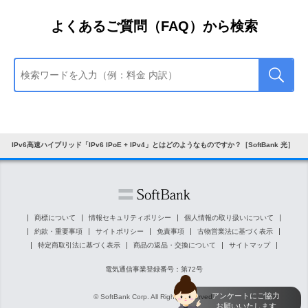
できるよう「IPv6 IPoE + IPv4（IPv6高速ハ
イブリッド）」のご利用を推奨していま
よくあるご質問（FAQ）から検索
す。
IPv6高速ハイブリッド「IPv6 IPoE + IPv4」
をご利用するためのオプション料金は不要
です。
利用は有料なの？
ただし、「
光BBユニットレンタル
」は必要
ですので、光BBユニットをご解約するとご
利用できなくなります。
IPv6高速ハイブリッド「IPv6 IPoE + IPv4」とはどのようなものですか？［SoftBank 光］
商標について
情報セキュリティポリシー
個人情報の取り扱いについて
約款・重要事項
サイトポリシー
免責事項
古物営業法に基づく表示
特定商取引法に基づく表示
商品の返品・交換について
サイトマップ
電気通信事業登録番号：第72号
アンケートにご協力
© SoftBank Corp. All Rights Reserved.
お願いいたします