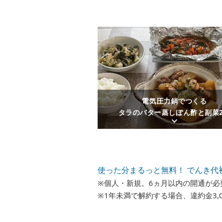
電気圧力鍋でつくる
タラのバター蒸しぽん酢と副菜
使った分まるっと無料！ でんき代
※
個人・新規。6ヵ月以内の開通が必
※
1年未満で解約する場合、違約金3,