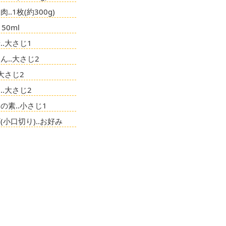
‥1枚(約300g)
150ml
‥大さじ1
ん‥大さじ2
大さじ2
‥大さじ2
の素‥小さじ1
(小口切り)‥お好み