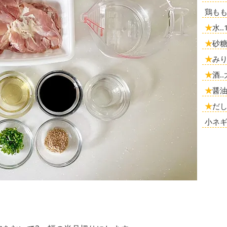
鶏もも肉
★
水‥
★
砂糖
★
みり
★
酒‥
★
醤油
★
だし
小ネギ